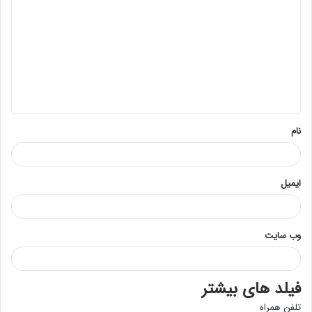
ی
د
گ
ا
ه
*
نام
ایمیل
وب‌ سایت
فیلد های بیشتر
تلفن همراه