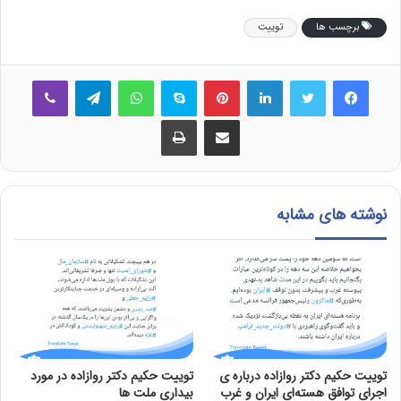
برچسب ها
توییت
فیس بوک
توییتر
لینکدین
‫پین‌ترست
اسکایپ
واتس آپ
تلگرام
وایبر
اشتراک گذاری از طریق ایمیل
چاپ
نوشته های مشابه
توییت حکیم دکتر روازاده درباره ی
توییت حکیم دکتر روازاده در مورد
اجرای توافق هسته‌ای ایران و غرب
بیداری ملت ها