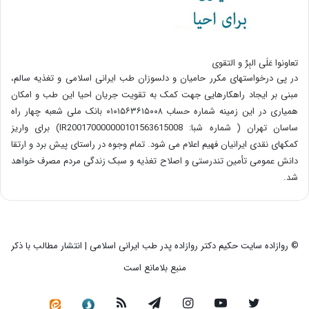
تعاونوا عَلَی البِرِّ و التقوی
در پی درخواستهای مکرر حامیان و دلسوزان طب ایرانی اسلامی و تغذیه سالم،
مبنی بر ایجاد راهکارهایی جهت کمک به تقویت جریان احیا این طب و امکان
همیاری در این زمینه شماره حساب ۰۱۰۱۵۶۳۶۱۵۰۰۸ بانک ملی شعبه چهار راه
ساسان تهران ( شماره شبا: IR200170000000101563615008) برای واریز
کمکهای نقدی ایرانیان فهیم اعلام می شود. تمام وجوه در راستای پیش برد و ارتقا
دانش عمومی تأمین تندرستی و اصلاح تغذیه و سبک زندگی مردم مصرف خواهد
شد.
© روازاده سایت حکیم دکتر روازاده پدر طب ایرانی اسلامی | انتشار مطالب با ذکر
منبع بلامانع است
توییتر
یوتیوب
اینستاگرام
تلگرام
خوراک
سروش
کانال