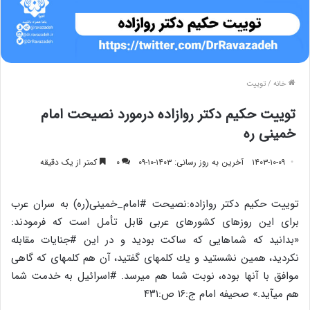
خانه
/
توییت
توییت حکیم دکتر روازاده درمورد نصیحت امام
خمینی ره
۱۴۰۳-۱۰-۰۹
آخرین به روز رسانی: ۱۴۰۳-۱۰-۰۹
۰
کمتر از یک دقیقه
توییت حکیم دکتر روازاده:نصیحت #امام_خمینی(ره) به سران عرب
برای این روزهای کشورهای عربی قابل تأمل است که فرمودند:
«بدانید كه شماهایی كه ساكت بودید و در این #جنایات مقابله
نكردید، همین نشستید و یك كلمه‏ای گفتید، آن هم كلمه‏ای كه گاهی
موافق با آنها بوده، نوبت شما هم می‏رسد. #اسرائیل به خدمت شما
هم می‏آید.» صحیفه امام ج:‏۱۶ ص:۴۳۱