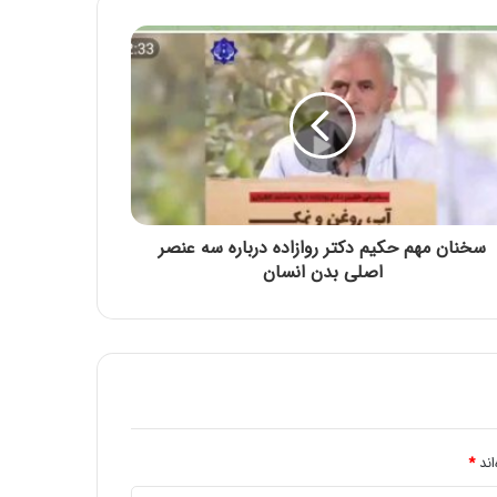
سالروز وفات حضرت ام البنین مادر گرامی
حضرت عباس (علیه السلام) تسلیت باد
شهادت حضرت فاطمه زهرا سلام الله علیها
تسلیت باد
حلول ماه ربیع الاول، ماه شادمانی اهل بیت
علیهم السلام مبارک باد
سخنان مهم حکیم دکتر روازاده درباره سه عنصر
اصلی بدن انسان
اربعین حسینی تسلیت باد
شهادت رئیس مذهب تشیع امام جعفر صادق
علیه السلام تسلیت باد
اند
*
بیانیه جامعه اسلامی حامیان کشاورزی ایران