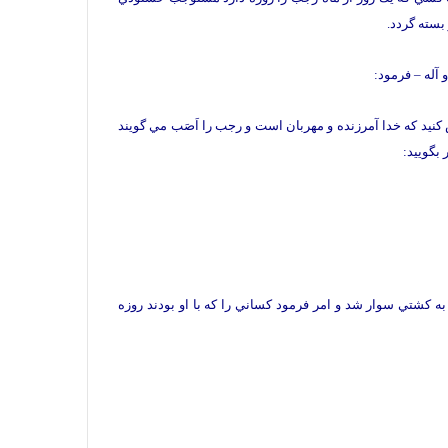
بسته گردد.
آله – فرمود:
نيد كه خدا آمرزنده و مهربان است و رجب را اَصَب مي گويند
بگوييد:
به كشتي سوار شد و امر فرمود كساني را كه با او بودند روزه