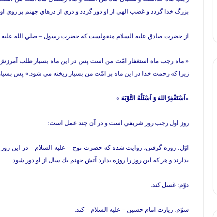
بزرگ خدا گردد و غضب الهي از او دور گردد و دري از درهاي جهنم بر روي او 
از حضرت صادق عليه السلام منقولست كه حضرت رسول – صلي الله عليه و 
« ماه رجب ماه استغفار امّت من است پس در اين ماه بسيار طلب آمرزش ك
زيرا كه رحمت خدا در اين ماه بر امّت من بسيار ريخته مي شود.» پس بسيار 
«اَسْتَغْفِرُاللهَ وَ اَسْئَلُهُ التَّوْبَهَ
»
روز اول رجب روز شريفي است و در آن چند عمل است:
اوّل: روزه گرفتن، روايت شده كه حضرت نوح – عليه السلام – در اين روز 
بدارند و هر كه اين روز را روزه بدارد آتش جهنم يك سال از او دور شود.
دوّم: غسل كند.
سوّم: زيارت امام حسين – عليه السلام – كند.