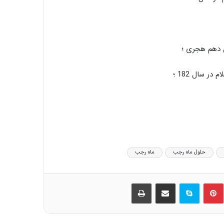
سالروز وفات حضرت ام البنین مادر گرامی
حضرت عباس (علیه السلام) تسلیت باد
ل دهم هجری ؛
شهادت حضرت فاطمه زهرا سلام الله علیها
ر سال 182 ؛
تسلیت باد
حلول ماه ربیع الاول، ماه شادمانی اهل بیت
علیهم السلام مبارک باد
حلول ماه رجب
ماه رجب
اربعین حسینی تسلیت باد
ین
‫پین‌ترست
اسکایپ
اشتراک گذاری از طریق ایمیل
چاپ
شهادت رئیس مذهب تشیع امام جعفر صادق
علیه السلام تسلیت باد