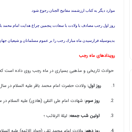
موارد ديگر به كتاب ارزشمند مفاتيح الجنان رجوع شود.
روز اول رجب مصادف با ولادت با سعادت پنجمين چراغ هدايت امام محمد باقر
بدینوسیله فرارسيدن ماه مبارك رجب را بر عموم مسلمانان و شيعيان جهان 
رویدادهای ماه رجب
حوادث تاریخی و مذهبی بسیاری در ماه رجب روی داده است که در
1.
روز اول:
ولادت حضرت امام محمد باقر علیه السلام در سال 57 هـ.ق 
2.
روز سوم:
شهادت امام علی النقی (هادی) علیه السلام در سال 4
3.
اولین شب جمعه:
لیلة الرغائب ؛
4.
روز دهم:
ولادت امام محمد تقی (جواد الائمه) علیه السلام در