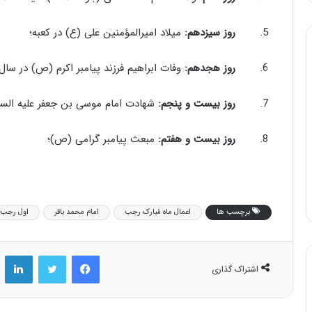
5.
روز سیزدهم:
میلاد امیرالمؤمنین علی (ع) در کعبه؛
6.
روز هجدهم:
وفات ابراهیم فرزند پیامبر اکرم (ص) در سا
7.
روز بیست و پنجم:
شهادت امام موسی بن جعفر علیه السلام د
8.
روز بیست و هفتم:
مبعث پیامبر گرامی (ص)؛
برچسب ها
اعمال ماه مُبارک رجب
امام محمد باقر
اول رجب
فیس بوک
توییتر
لینکد
اشتراک گذاری