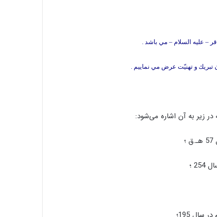
 – عليه السلام – مي باشد .
تبريك و تهنيّت عرض مي نمايیم .
 زیر به آن اشاره می‌شود:
؛
25 ؛
 سال 195؛