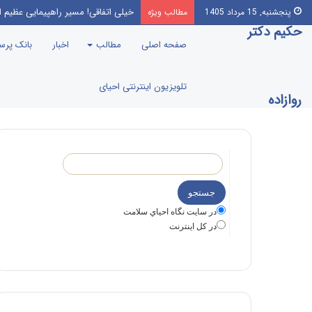
خیلی اتفاقی! مسیر راهپیمایی عظیم ا
پنجشنبه, 15 مرداد 1405
مطالب ویژه
حکیم دکتر
صفحه اصلی
مطالب
اخبار
بانک پر
تلویزیون اینترنتی احیای
روازاده
در سايت نگاه احياي سلامت
در كل اينترنت