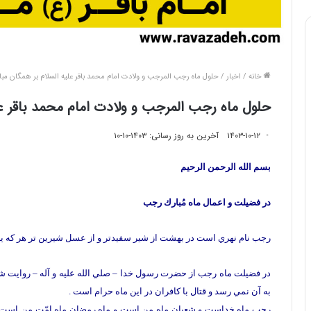
خانه
/
اخبار
/
حلول ماه رجب المرجب و ولادت امام محمد باقر علیه السلام بر همگان مبا
حلول ماه رجب المرجب و ولادت امام محمد باقر عل
۱۴۰۳-۱۰-۱۲
آخرین به روز رسانی: ۱۴۰۳-۱۰-۱۰
بسم الله الرحمن الرحيم
در فضيلت و اعمال ماه مُبارك رجب
رجب نام نهري است در بهشت از شير سفيدتر و از عسل شيرين تر هر كه يك رو
در فضيلت ماه رجب از حضرت رسول خدا – صلي الله عليه و آله – روايت 
به آن نمي رسد و قتال با كافران در اين ماه حرام است .
رجب ماه خداست و شعبان ماه من است و ماه رمضان ماه امّت من است 