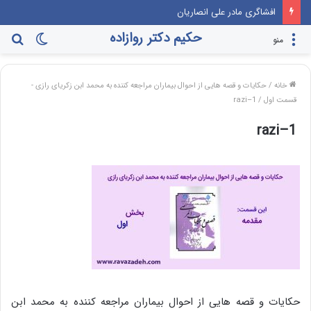
افشاگری مادر علی انصاریان
حکیم دکتر روازاده
تغییر
جس
منو
پوسته
برا
خانه
/
حکایات و قصه هایی از احوال بیماران مراجعه کننده به محمد ابن زکریای رازی -
قسمت اول
/
razi–1
razi–1
حکایات و قصه هایی از احوال بیماران مراجعه کننده به محمد ابن