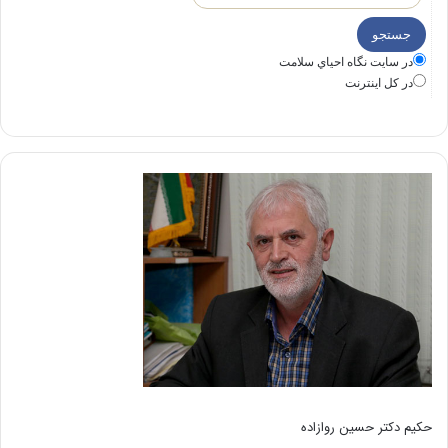
در سايت نگاه احياي سلامت
در كل اينترنت
حکیم دکتر حسین روازاده