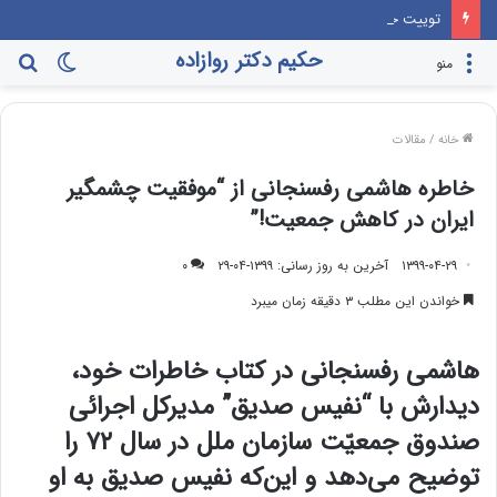
توییت حکیم دکتر روازاده خطاب به یک بازیگر خانم
حکیم دکتر روازاده
تغییر
جس
منو
پوسته
برا
خانه
/
مقالات
خاطره هاشمی رفسنجانی از “موفقیت چشمگیر
ایران در کاهش جمعیت!”
۱۳۹۹-۰۴-۲۹
آخرین به روز رسانی: ۱۳۹۹-۰۴-۲۹
۰
خواندن این مطلب ۳ دقیقه زمان میبرد
هاشمی رفسنجانی در کتاب خاطرات خود،
دیدارش با “⁧نفیس صدیق” مدیرکل اجرائی‌
صندوق‌ جمعیّت‌ سازمان ملل‌ در سال ۷۲ را
توضیح می‌دهد و این‌که نفیس صدیق به او