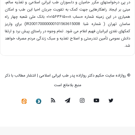
در پی درخواستهای مکرر حامیان و دلسوزان طب ایرانی اسلامی و تغذیه سالم،
مبنی بر ایجاد راهکارهایی جهت کمک به تقویت جریان احیا این طب و امکان
همیاری در این زمینه شماره حساب ۰۱۰۱۵۶۳۶۱۵۰۰۸ بانک ملی شعبه چهار راه
ساسان تهران ( شماره شبا: IR200170000000101563615008) برای واریز
کمکهای نقدی ایرانیان فهیم اعلام می شود. تمام وجوه در راستای پیش برد و ارتقا
دانش عمومی تأمین تندرستی و اصلاح تغذیه و سبک زندگی مردم مصرف خواهد
شد.
© روازاده سایت حکیم دکتر روازاده پدر طب ایرانی اسلامی | انتشار مطالب با ذکر
منبع بلامانع است
توییتر
یوتیوب
اینستاگرام
تلگرام
خوراک
سروش
کانال
رسمی
در