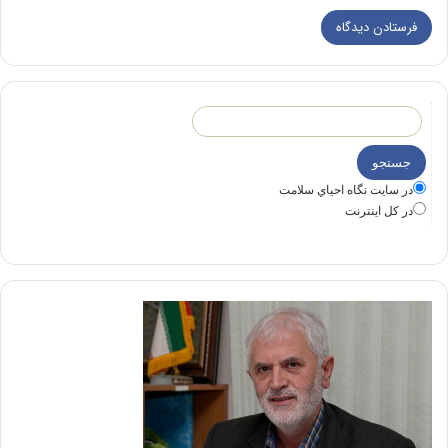
در سايت نگاه احياي سلامت
در كل اينترنت