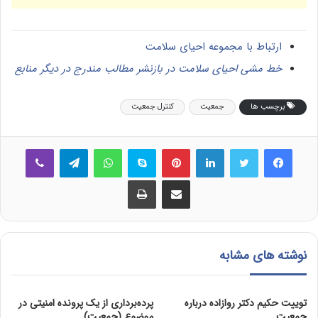
ارتباط با مجموعه احیای سلامت
خط مشی احیای سلامت در بازنشر مطالب مندرج در دیگر منابع
برچسب ها
جمعیت
کنترل جمعیت
فیس بوک
توییتر
لینکدین
‫پین‌ترست
اسکایپ
واتس آپ
تلگرام
وایبر
اشتراک گذاری از طریق ایمیل
چاپ
نوشته های مشابه
توییت حکیم دکتر روازاده درباره
پرده‌برداری از یک پرونده امنیتی در
جمعیت
موضوع (جمعیت)