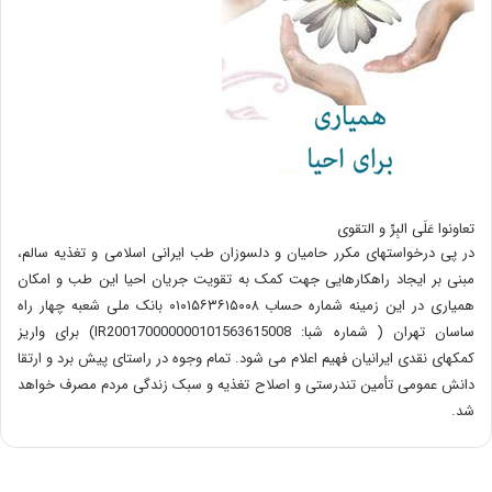
تعاونوا عَلَی البِرِّ و التقوی
در پی درخواستهای مکرر حامیان و دلسوزان طب ایرانی اسلامی و تغذیه سالم،
مبنی بر ایجاد راهکارهایی جهت کمک به تقویت جریان احیا این طب و امکان
همیاری در این زمینه شماره حساب ۰۱۰۱۵۶۳۶۱۵۰۰۸ بانک ملی شعبه چهار راه
ساسان تهران ( شماره شبا: IR200170000000101563615008) برای واریز
کمکهای نقدی ایرانیان فهیم اعلام می شود. تمام وجوه در راستای پیش برد و ارتقا
دانش عمومی تأمین تندرستی و اصلاح تغذیه و سبک زندگی مردم مصرف خواهد
شد.