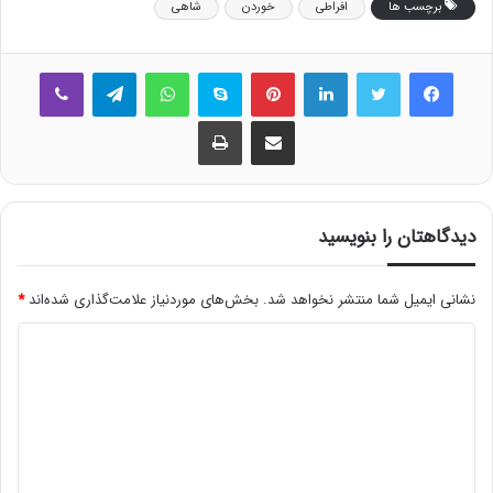
برچسب ها
افراطی
خوردن
شاهی
فیس بوک
توییتر
لینکدین
‫پین‌ترست
اسکایپ
واتس آپ
تلگرام
وایبر
اشتراک گذاری از طریق ایمیل
چاپ
دیدگاهتان را بنویسید
نشانی ایمیل شما منتشر نخواهد شد.
بخش‌های موردنیاز علامت‌گذاری شده‌اند
*
د
ی
د
گ
ا