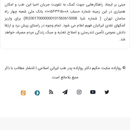
مبنی بر ایجاد راهکارهایی جهت کمک به تقویت جریان احیا این طب و امکان
همیاری در این زمینه شماره حساب ۰۱۰۱۵۶۳۶۱۵۰۰۸ بانک ملی شعبه چهار راه
ساسان تهران ( شماره شبا: IR200170000000101563615008) برای واریز
کمکهای نقدی ایرانیان فهیم اعلام می شود. تمام وجوه در راستای پیش برد و ارتقا
دانش عمومی تأمین تندرستی و اصلاح تغذیه و سبک زندگی مردم مصرف خواهد
شد.
© روازاده سایت حکیم دکتر روازاده پدر طب ایرانی اسلامی | انتشار مطالب با ذکر
منبع بلامانع است
توییتر
یوتیوب
اینستاگرام
تلگرام
خوراک
سروش
کانال
رسمی
در