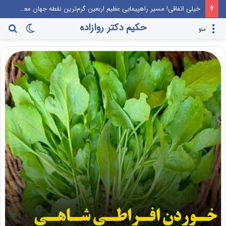
خیلی اتفاقی! مسیر راهپیمایی عظیم اربعین گرم‌ترین نقطه جهان معرفی می‌شود!
حکیم دکتر روازاده
تغییر
جس
منو
پوسته
برا