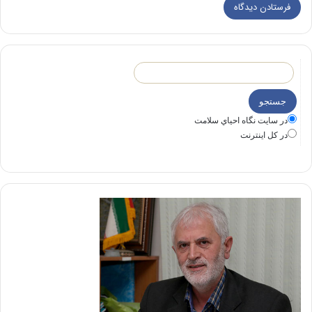
در سايت نگاه احياي سلامت
در كل اينترنت