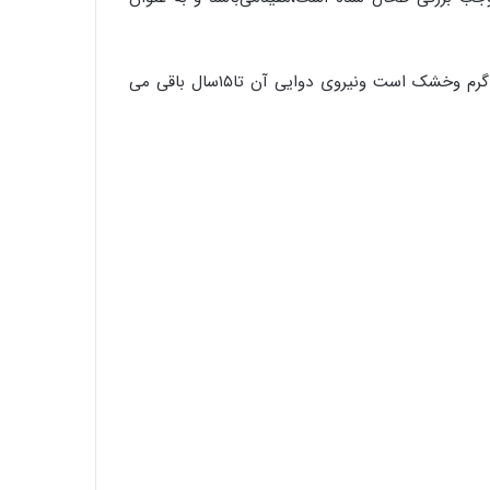
دارچین ازنظر طبیعت برپایه نظرحکمای طب سنتی ایران وهند، گرم وخشک است ونیروی دوایی آن تا۱۵سال باقی می
روغن زیتون غذای معروف پیامبران
مقاله شماره سی و ششم :سم دیازینون با تاثیر
بر سیستم عصبی مرکزی و محیطی باعث
تغییر در سوخت و ساز (متابولیسم)
کربوهیدرات می شود
طرز تهیه شیرینی سنتی گوش فیل ویژه ماه
مبارک رمضان