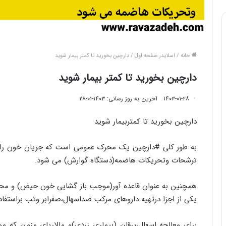
خانه
/
اسلایدر صفحه اول
/
دارچین بخورید تا کمتر بیمار شوید
دارچین بخورید تا کمتر بیمار شوید
۱۴۰۳-۰۱-۲۸
آخرین به روز رسانی: ۱۴۰۳-۰۱-۲۸
دارچین بخورید تا کمتربیمار شوید
به طور کلی #دارچین یک محرک عمومی است که جریان خون را
ترشحات وتحریکات هاضمه(دستگاه گوارش) می شود.
همچنین به عنوان قاعده آور(موجب باز گشایی خون حیض) و محرک
یکی از اجزا درتهیه داروهای مرکب ضداسهال،صفرابر وتب براستفا
برای معالجه اسهال،یرقان (بیماری زردی)و مالاریای مزمن که 