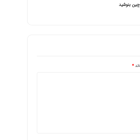
چین بنوشید
قرص ضد بارداری عامل 4 برابري لخته‌ مغزي
در زنان در ماه رمضان
اند
*