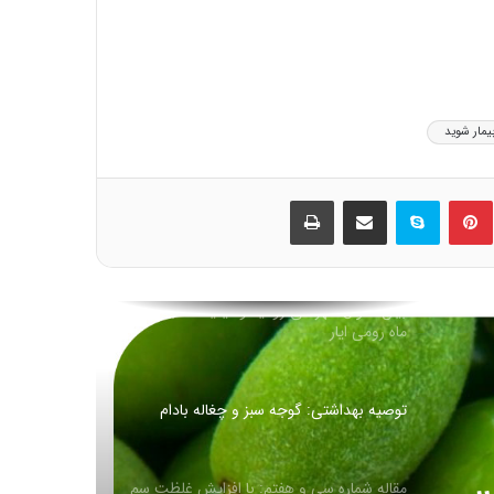
افطار با آب یخ خیلی خطرناکه…
علم در سایه رمضان؛روزه‌داری موجب افزایش
طول عمر می‌شود/ روزه عامل کاهش احتمال
ابتلا به سرطان
یمار شوید
🏴 شهادت امام کاظم علیه السلام تسلیت باد
ین
‫پین‌ترست
اسکایپ
اشتراک گذاری از طریق ایمیل
چاپ
🏴
بیان احوال شهرهای رومیّه و کیفیّت تدبیر آن:
ماه رومی ایار
توصیه بهداشتی: گوجه سبز و چغاله بادام
مقاله شماره سی و هفتم: با افزایش غلظت سم
دیازینون منجر به کاهش بقا و تولید مثل در