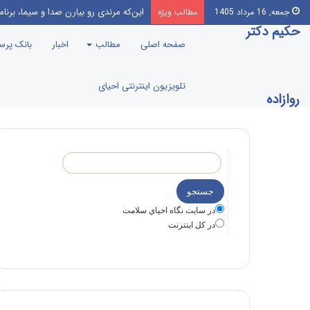
این‌که مرندی رو بیارن صدا‌ و سیما، بر
جمعه, 16 مرداد 1405
مطالب ویژه
حکیم دکتر
صفحه اصلی
مطالب
اخبار
بانک پر
تلویزیون اینترنتی احیای
روازاده
در سايت نگاه احياي سلامت
در كل اينترنت