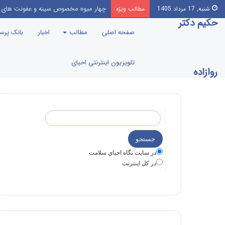
نمودار وحشتناک کرونا قبل و پس از واکس
شنبه, 17 مرداد 1405
مطالب ویژه
حکیم دکتر
صفحه اصلی
مطالب
اخبار
بانک پر
تلویزیون اینترنتی احیای
روازاده
در سايت نگاه احياي سلامت
در كل اينترنت