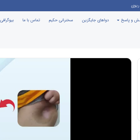
یناسیون در ایسلند
سش و پاسخ
دواهای جایگزین
سخنرانی حکیم
تماس با ما
بیوگرافی