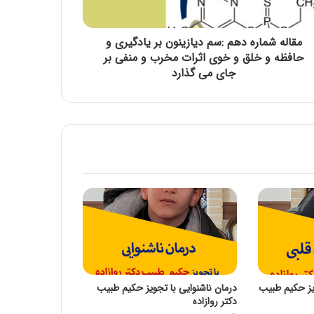
مقاله شماره سی و هفتم: با افزایش غلظت سم
مقاله شماره دهم :سم دیازینون بر یادگیری و
دیازینون منجر به کاهش بقا و تولید مثل در
حافظه و خلق و خوی اثرات مخرب و منفی بر
همه نسل ها می شود
جای می گذارد
مقاله شماره سی و ششم :سم دیازینون با تاثیر
بر سیستم عصبی مرکزی و محیطی باعث
تغییر در سوخت و ساز (متابولیسم)
کربوهیدرات می شود
یز حکیم طبیب
درمان ناشنوایی با تجویز حکیم طبیب
دکتر روازاده