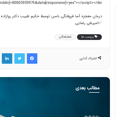
rnddiv]=80005959976&data[responsive]=yes”></script></div>
درمان معجزه آسا فروفتگی باسن توسط حکیم طبیب دکتر روازاده
✅امیرعلی رضایی
برچسب ها
شفایافتگان
فیس بوک
توییتر
لینکد
اشتراک گذاری
مطالب بعدی