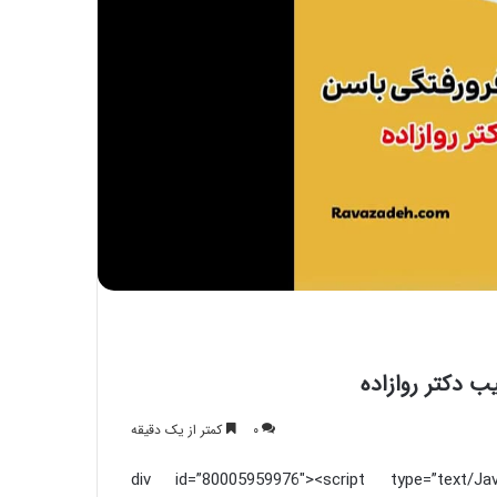
آیا واقعا درمان در طب قدیم دیر اثر میکنه؟!!
داروی تقویت عصب
مقاله شماره سی وسوم: سم دیازینون می تواند
سوخت و ساز عادی و معمولی کبد سالم را
دست کاری کند و منجر به مسمومیت حاد
شود
بیان احوال شهرهای رومیّه و کیفیّت تدبیر آن:
ماه رومی ایار
 دکتر روازاده
گزارش صدا و سیما از جشنواره کوتکوتو
۰
کمتر از یک دقیقه
لاهیجان
<div id=”80005959976″><script type=”text/Jav