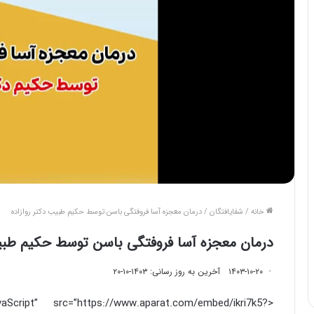
خانه
/
شفایافتگان
/
درمان معجزه آسا فروفتگی باسن توسط حکیم طبیب دکتر روازاده
درمان معجزه آسا فروفتگی باسن توسط حکیم طبیب
۱۴۰۳-۱۰-۲۰
آخرین به روز رسانی: ۱۴۰۳-۱۰-۲۰
aScript” src=”https://www.aparat.com/embed/ikri7k5?