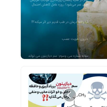
آیا واقعا درمان در طب قدیم دیر اثر میکنه؟!!
/
داروی تقویت عصب
مقاله شماره سی وسوم: سم دیازینون می تواند
سوخت و ساز عادی و معمولی کبد سالم را
دست کاری کند و منجر به مسمومیت حاد
شود
بیان احوال شهرهای رومیّه و کیفیّت تدبیر آن:
ماه رومی ایار
گزارش صدا و سیما از جشنواره کوتکوتو
لاهیجان
سخنان استاد رحیم پور درباره جراحی های
زیبایی با هدف مسائل جنسی