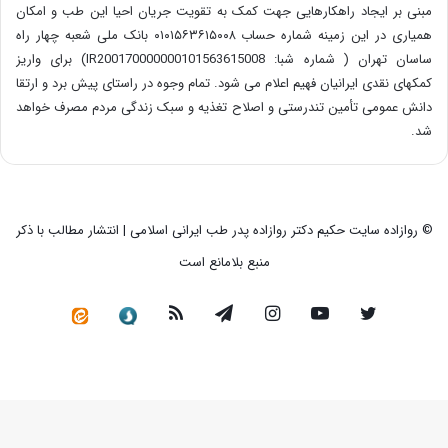
مبنی بر ایجاد راهکارهایی جهت کمک به تقویت جریان احیا این طب و امکان
همیاری در این زمینه شماره حساب ۰۱۰۱۵۶۳۶۱۵۰۰۸ بانک ملی شعبه چهار راه
ساسان تهران ( شماره شبا: IR200170000000101563615008) برای واریز
کمکهای نقدی ایرانیان فهیم اعلام می شود. تمام وجوه در راستای پیش برد و ارتقا
دانش عمومی تأمین تندرستی و اصلاح تغذیه و سبک زندگی مردم مصرف خواهد
شد.
© روازاده سایت حکیم دکتر روازاده پدر طب ایرانی اسلامی | انتشار مطالب با ذکر
منبع بلامانع است
توییتر
یوتیوب
اینستاگرام
تلگرام
خوراک
سروش
کانال
رسمی
در