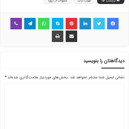
برچسب ها
چوب اراک
مسواک در اروپا
فیس بوک
توییتر
لینکدین
‫پین‌ترست
اسکایپ
واتس آپ
تلگرام
وایبر
اشتراک گذاری از طریق ایمیل
چاپ
دیدگاهتان را بنویسید
نشانی ایمیل شما منتشر نخواهد شد.
بخش‌های موردنیاز علامت‌گذاری شده‌اند
*
د
ی
د
گ
ا