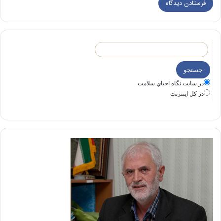
در سايت نگاه احياي سلامت
در كل اينترنت