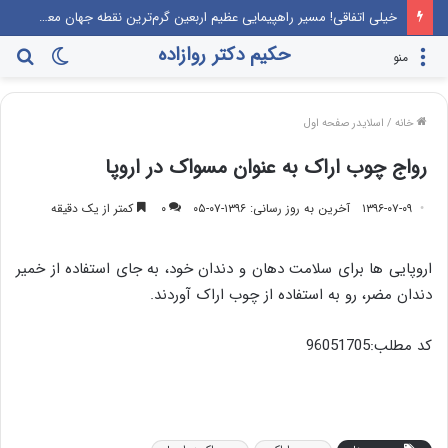
خیلی اتفاقی! مسیر راهپیمایی عظیم اربعین گرم‌ترین نقطه جهان معرفی می‌شود!
حکیم دکتر روازاده
تغییر
جس
منو
پوسته
برا
خانه
/
اسلایدر صفحه اول
رواج چوب اراک به عنوان مسواک در اروپا
۱۳۹۶-۰۷-۰۹
آخرین به روز رسانی: ۱۳۹۶-۰۷-۰۵
۰
کمتر از یک دقیقه
اروپایی ها برای سلامت دهان و دندان خود، به جای استفاده از خمیر
دندان مضر، رو به استفاده از چوب اراک آوردند.
کد مطلب:96051705