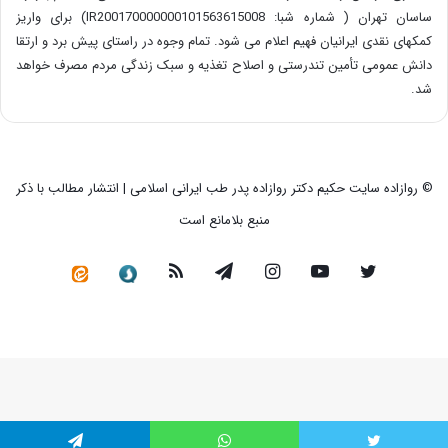
ساسان تهران ( شماره شبا: IR200170000000101563615008) برای واریز
کمکهای نقدی ایرانیان فهیم اعلام می شود. تمام وجوه در راستای پیش برد و ارتقا
دانش عمومی تأمین تندرستی و اصلاح تغذیه و سبک زندگی مردم مصرف خواهد
شد.
© روازاده سایت حکیم دکتر روازاده پدر طب ایرانی اسلامی | انتشار مطالب با ذکر
منبع بلامانع است
توییتر
یوتیوب
اینستاگرام
تلگرام
خوراک
سروش
کانال
رسمی
در
ایتا