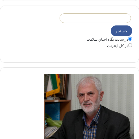
در سايت نگاه احياي سلامت
در كل اينترنت