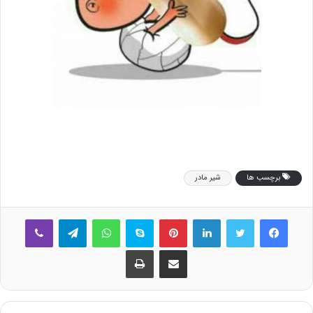
برچسب ها
شیر مادر
فیس بوک
توییتر
لینکدین
‫پین‌ترست
اسکایپ
واتس آپ
تلگرام
وایبر
اشتراک گذاری از طریق ایمیل
چاپ