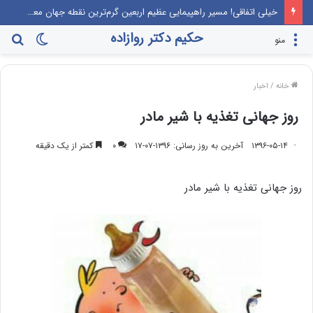
این‌که مرندی رو بیارن صدا‌ و سیما، برنامه جوانی جمعیت، درست مثل این می‌مونه که صدام رو دعوت کنن راهیان نور!
حکیم دکتر روازاده
تغییر
جس
منو
پوسته
برا
خانه
/
اخبار
روز جهانی تغذیه با شیر مادر
۱۳۹۶-۰۵-۱۴
آخرین به روز رسانی: ۱۳۹۶-۰۷-۱۷
۰
کمتر از یک دقیقه
روز جهانی تغذیه با شیر مادر