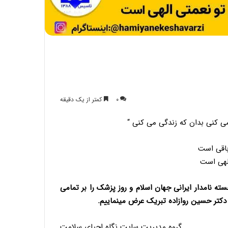
سالروز ولادت امام محمد تقی عليه السلام
مبارک باد
۰
کمتر از یک دقیقه
سالروز وفات حضرت ام البنین مادر گرامی
می کنی بدان که زندگی می کنی “
حضرت عباس (علیه السلام) تسلیت باد
اقی است
لهی است
شهادت حضرت فاطمه زهرا سلام الله علیها
تسلیت باد
ته نامدار ایرانی جهان اسلام و روز پزشک را بر تمامی
 دکتر حسین روازاده تبریک عرض مینماییم.
حلول ماه ربیع الاول، ماه شادمانی اهل بیت
علیهم السلام مبارک باد
گروه مدیریت سایت نگاه احیای سلامت