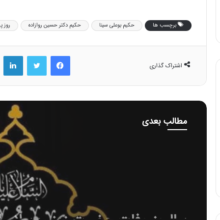
برچسب ها
حکیم بوعلی سینا
حکیم دکتر حسین روازاده
روز 
فیس بوک
توییتر
لینکد
اشتراک گذاری
مطالب بعدی
۱۴۰۴-۱۰-۱۶
سالروز وفات حضرت زینب سلام ال
علیها تسلیت باد