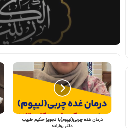
درمان غده چربی(لیپوم)با تجویز حکیم طبیب
دکتر روازاده