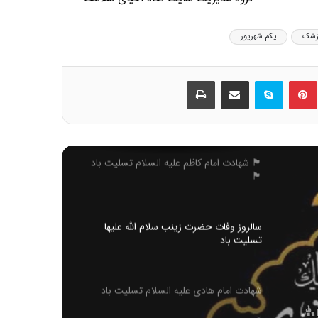
پزشک
یکم شهریور
اربعین حسینی تسلیت باد
ین
‫پین‌ترست
اسکایپ
اشتراک گذاری از طریق ایمیل
چاپ
بیانیه جامعه اسلامی حامیان کشاورزی ایران
به مناسبت یوم الله پیروزی انقلاب
اسلامی(1404)
🏴 شهادت امام کاظم علیه السلام تسلیت باد
🏴
سالروز وفات حضرت زینب سلام الله علیها
تسلیت باد
له
شهادت امام هادی علیه السلام تسلیت باد