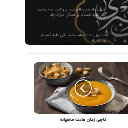
حلول ماه رجب المرجب و ولادت امام محمد
باقر علیه السلام بر همگان مبارک باد
سالروز ولادت امام محمد تقی عليه السلام
مبارک باد
سالروز وفات حضرت ام البنین مادر گرامی
حضرت عباس (علیه السلام) تسلیت باد
شهادت حضرت فاطمه زهرا سلام الله علیها
تسلیت باد
حلول ماه ربیع الاول، ماه شادمانی اهل بیت
علیهم السلام مبارک باد
کاچی زمان عادت ماهیانه