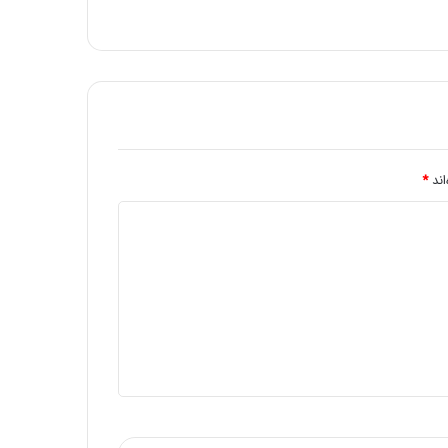
باقر علیه السلام بر همگان مبارک باد
اند
*