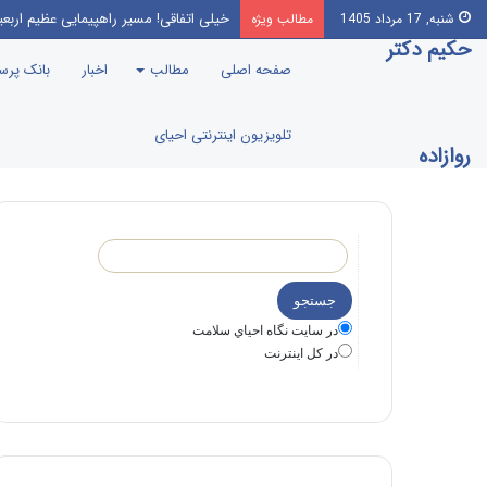
این‌که مرندی رو بیارن صدا‌ و سیما، برن
شنبه, 17 مرداد 1405
مطالب ویژه
حکیم دکتر
صفحه اصلی
مطالب
اخبار
بانک پر
تلویزیون اینترنتی احیای
روازاده
در سايت نگاه احياي سلامت
در كل اينترنت