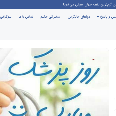
امه جوانی جمعیت، درست مثل این می‌مونه که صدام رو دعوت کنن راهیان نور!
سش و پاسخ
دواهای جایگزین
سخنرانی حکیم
تماس با ما
بیوگرافی