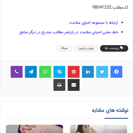
کدمطلب:98041232
ارتباط با مجموعه احیای سلامت
خط مشی احیای سلامت در بازنشر مطالب مندرج در دیگر منابع
برچسب ها
روغن زیتون
سرکه
فیس بوک
توییتر
لینکدین
‫پین‌ترست
اسکایپ
واتس آپ
تلگرام
وایبر
اشتراک گذاری از طریق ایمیل
چاپ
نوشته های مشابه