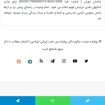
ساسان تهران ( شماره شبا: IR200170000000101563615008) برای واریز
کمکهای نقدی ایرانیان فهیم اعلام می شود. تمام وجوه در راستای پیش برد و ارتقا
دانش عمومی تأمین تندرستی و اصلاح تغذیه و سبک زندگی مردم مصرف خواهد
شد.
© روازاده سایت حکیم دکتر روازاده پدر طب ایرانی اسلامی | انتشار مطالب با ذکر
منبع بلامانع است
توییتر
یوتیوب
اینستاگرام
تلگرام
خوراک
سروش
کانال
رسمی
در
ایتا