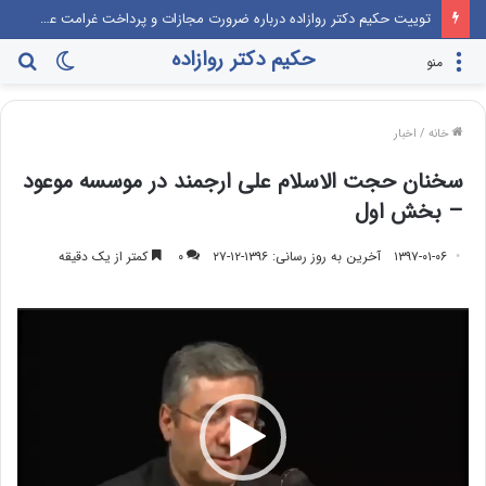
توییت حکیم دکتر روازاده درباره منشأ کرونا
حکیم دکتر روازاده
تغییر
جس
منو
پوسته
برا
خانه
/
اخبار
سخنان حجت الاسلام علی ارجمند در موسسه موعود
– بخش اول
۱۳۹۷-۰۱-۰۶
آخرین به روز رسانی: ۱۳۹۶-۱۲-۲۷
۰
کمتر از یک دقیقه
نمایشگر
ویدیو