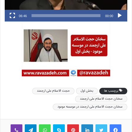
06:46
00:00
برچسب ها
بخش اول
حجت الاسلام علی ارجمند
سخنان حجت الاسلام علی ارجمند
سخنان حجت الاسلام علی ارجمند در موسسه موعود
فیس بوک
توییتر
لینکدین
‫پین‌ترست
اسکایپ
واتس آپ
تلگرام
وایبر