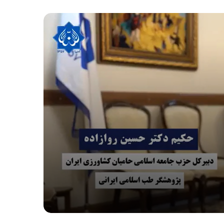
سائیدگی مفاصل( آرتروز )
افطار با آب یخ خیلی خطرناکه…
نکات بهداشتی ماه مبارک رمضان : آیا می
دانید که روزه گرفتن بدون خوردن سحری
بسیار مضر می باشد
آیا واقعا درمان در طب قدیم دیر اثر میکنه؟!!
چای گزنه
آیا می دانید که حذف نوشابه ها از وعده های
غذایی، بزرگترین گام برای کنترل چاقی است؟