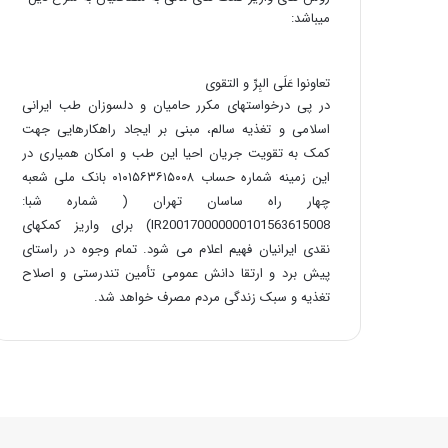
میباشد:
تعاونوا عَلَی البِرِّ و التقوی
در پی درخواستهای مکرر حامیان و دلسوزان طب ایرانی
اسلامی و تغذیه سالم، مبنی بر ایجاد راهکارهایی جهت
کمک به تقویت جریان احیا این طب و امکان همیاری در
این زمینه شماره حساب ۰۱۰۱۵۶۳۶۱۵۰۰۸ بانک ملی شعبه
چهار راه ساسان تهران ( شماره شبا:
IR200170000000101563615008) برای واریز کمکهای
نقدی ایرانیان فهیم اعلام می شود. تمام وجوه در راستای
پیش برد و ارتقا دانش عمومی تأمین تندرستی و اصلاح
تغذیه و سبک زندگی مردم مصرف خواهد شد.
© روازاده سایت حکیم دکتر روازاده پدر طب ایرانی اسلامی | انتشار مط