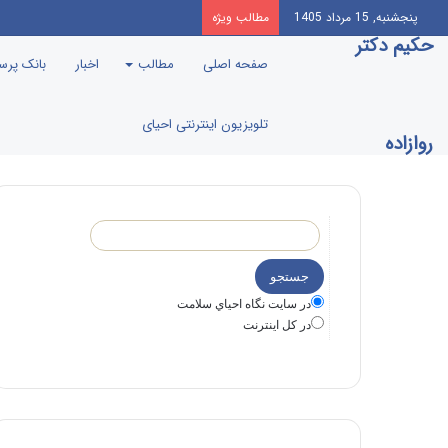
پنجشنبه, 15 مرداد 1405
مطالب ویژه
حکیم دکتر
صفحه اصلی
مطالب
اخبار
بانک پر
تلویزیون اینترنتی احیای
روازاده
در سايت نگاه احياي سلامت
در كل اينترنت