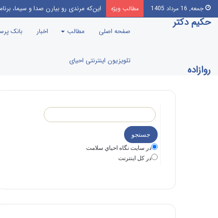
این‌که مرندی رو بیارن صدا‌ و سیما، بر
جمعه, 16 مرداد 1405
مطالب ویژه
حکیم دکتر
صفحه اصلی
مطالب
اخبار
بانک پر
تلویزیون اینترنتی احیای
روازاده
در سايت نگاه احياي سلامت
در كل اينترنت