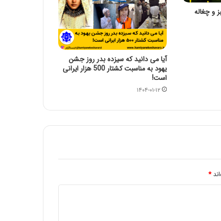
شهادت حضرت فاطمه زهرا سلام الله علیها
 و چغاله
تسلیت باد
حلول ماه ربیع الاول، ماه شادمانی اهل بیت
علیهم السلام مبارک باد
آیا می دانید که سیزده بدر روز جشن
یهود به مناسبت کشتار 500 هزار ایرانی
است!
۱۴۰۴-۰۱-۱۲
اند
*