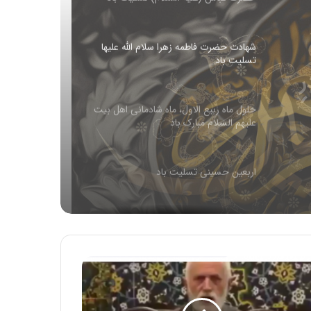
شهادت حضرت فاطمه زهرا سلام الله علیها
تسلیت باد
له
حلول ماه ربیع الاول، ماه شادمانی اهل بیت
علیهم السلام مبارک باد
اربعین حسینی تسلیت باد
شهادت رئیس مذهب تشیع امام جعفر صادق
علیه السلام تسلیت باد
آیا می دانید که سیزده بدر روز جشن یهود به
مناسبت کشتار 500 هزار ایرانی است!