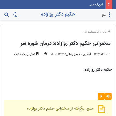
این‌که مرندی رو بیارن صدا‌ و سیما، برنامه جوانی جمعیت، درست مثل این می‌مونه که صدام رو دعوت کنن راهیان نور!
حکیم دکتر روازاده
تغییر
جس
منو
پوسته
برا
خانه
/
آیا میدانید که ...
سخنرانی حکیم دکتر روازاده: درمان شوره سر
۱۳۹۷-۰۶-۱۰
آخرین به روز رسانی: ۱۳۹۷-۰۶-۰۷
۱
کمتر از یک دقیقه
حکیم دکتر روازاده:
پخش‌کننده
P
Vm
صوت
منبع: برگرفته از سخنرانی حکیم دکتر روازاده