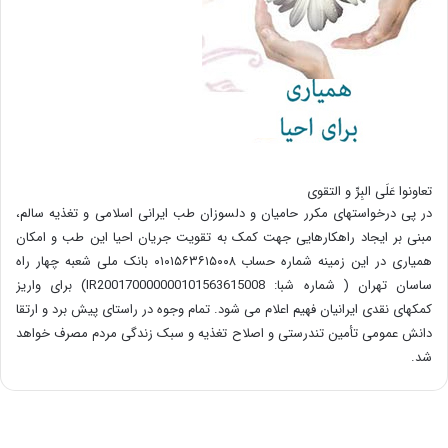
تعاونوا عَلَی البِرِّ و التقوی
در پی درخواستهای مکرر حامیان و دلسوزان طب ایرانی اسلامی و تغذیه سالم،
مبنی بر ایجاد راهکارهایی جهت کمک به تقویت جریان احیا این طب و امکان
همیاری در این زمینه شماره حساب ۰۱۰۱۵۶۳۶۱۵۰۰۸ بانک ملی شعبه چهار راه
ساسان تهران ( شماره شبا: IR200170000000101563615008) برای واریز
کمکهای نقدی ایرانیان فهیم اعلام می شود. تمام وجوه در راستای پیش برد و ارتقا
دانش عمومی تأمین تندرستی و اصلاح تغذیه و سبک زندگی مردم مصرف خواهد
شد.