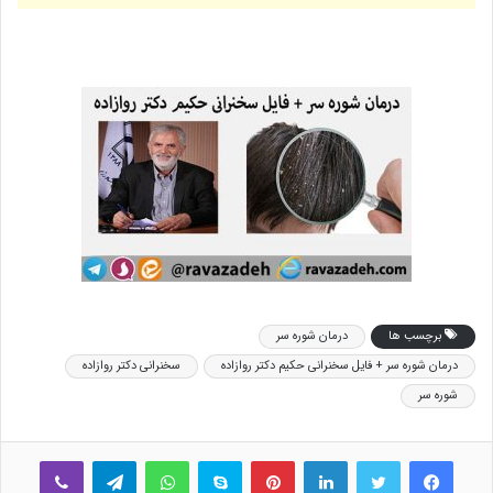
برچسب ها
درمان شوره سر
درمان شوره سر + فایل سخنرانی حکیم دکتر روازاده
سخنرانی دکتر روازاده
شوره سر
فیس بوک
توییتر
لینکدین
‫پین‌ترست
اسکایپ
واتس آپ
تلگرام
وایبر