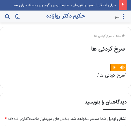
خیلی اتفاقی! مسیر راهپیمایی عظیم اربعین گرم‌ترین نقطه جهان معرفی می‌شود!
حکیم دکتر روازاده
تغییر
جس
منو
پوسته
برا
خانه
/
سرخ کردنی ها
سرخ کردنی ها
پخش‌کننده
P
Vm
صوت
“سرخ کردنی ها”.
دیدگاهتان را بنویسید
نشانی ایمیل شما منتشر نخواهد شد.
بخش‌های موردنیاز علامت‌گذاری شده‌اند
*
د