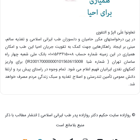
تعاونوا عَلَی البِرِّ و التقوی
در پی درخواستهای مکرر حامیان و دلسوزان طب ایرانی اسلامی و تغذیه سالم،
مبنی بر ایجاد راهکارهایی جهت کمک به تقویت جریان احیا این طب و امکان
همیاری در این زمینه شماره حساب ۰۱۰۱۵۶۳۶۱۵۰۰۸ بانک ملی شعبه چهار راه
ساسان تهران ( شماره شبا: IR200170000000101563615008) برای واریز
کمکهای نقدی ایرانیان فهیم اعلام می شود. تمام وجوه در راستای پیش برد و ارتقا
دانش عمومی تأمین تندرستی و اصلاح تغذیه و سبک زندگی مردم مصرف خواهد
شد.
© روازاده سایت حکیم دکتر روازاده پدر طب ایرانی اسلامی | انتشار مطالب با ذکر
منبع بلامانع است