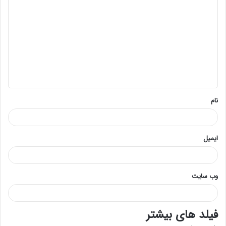
ی
د
گ
ا
ه
*
نام
ایمیل
وب‌ سایت
فیلد های بیشتر