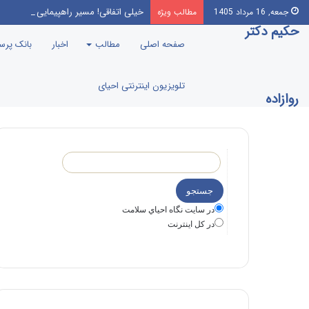
خیلی اتفاقی! مسیر راهپیمایی عظیم اربع
جمعه, 16 مرداد 1405
مطالب ویژه
حکیم دکتر
صفحه اصلی
مطالب
اخبار
بانک پر
تلویزیون اینترنتی احیای
روازاده
در سايت نگاه احياي سلامت
در كل اينترنت