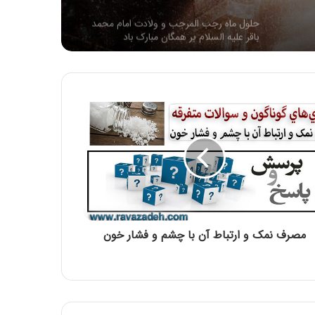
حلول ماه رجب المرجب و ولادت امام محمد
باقر علیه السلام بر همگان مبارک باد
سالروز ولادت امام محمد تقی عليه السلام
مبارک باد
سالروز وفات حضرت ام البنین مادر گرامی
حضرت عباس (علیه السلام) تسلیت باد
شهادت حضرت فاطمه زهرا سلام الله علیها
تسلیت باد
مصرف نمک و ارتباط آن با چشم و فشار خون
حلول ماه ربیع الاول، ماه شادمانی اهل بیت
علیهم السلام مبارک باد