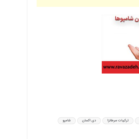
سالروز ولادت امام محمد تقی عليه السلام
مبارک باد
سالروز وفات حضرت ام البنین مادر گرامی
حضرت عباس (علیه السلام) تسلیت باد
شهادت حضرت فاطمه زهرا سلام الله علیها
تسلیت باد
ترکیبات سرطانزا
دی اکسان
شامپو‌
حلول ماه ربیع الاول، ماه شادمانی اهل بیت
علیهم السلام مبارک باد