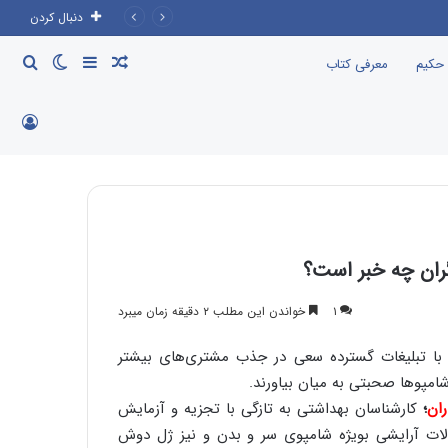
دنبال کردن
نوشته
سایدبار
تغییر
جست
 حکیم
معرفی کتاب
تصادفی
پوسته
برای
ورود
گران چه خبر است؟
۱
خواندن این مطلب ۲ دقیقه زمان میبرد
با تبلیغات گسترده سعی در جذب مشتری‌های بیشتر
امپوها صحبتی به میان بیاورند.
ران
؛
کارشناسان بهداشتی به تازگی با تجزیه و آزمایش
ات آرایشی بویژه شامپوی سر و بدن و نیز ژل دوش