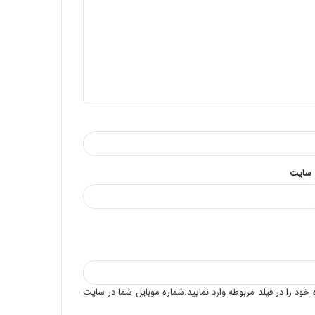
حلول ماه رجب المرجب و ولادت امام محمد
باقر علیه السلام بر همگان مبارک باد
 سایت
خود را در فیلد مربوطه وارد نمایید.شماره موبایل شما در سایت