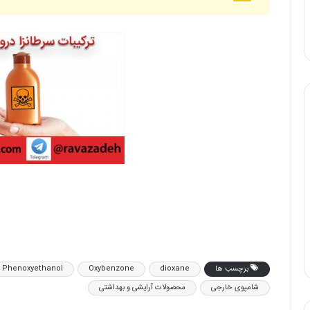
برچسب ها
dioxane
Oxybenzone
Phenoxyethanol
شامپو‌ی خارجی
محصولات آرایشی و بهداشتی