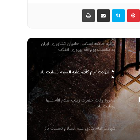
ین
‫پین‌ترست
اسکایپ
اشتراک گذاری از طریق ایمیل
چاپ
اربعین حسینی تسلیت باد
بیانیه جامعه اسلامی حامیان کشاورزی ایران
به مناسبت یوم الله پیروزی انقلاب
اسلامی(1404)
🏴 شهادت امام کاظم علیه السلام تسلیت باد
🏴
سالروز وفات حضرت زینب سلام الله علیها
تسلیت باد
شهادت امام هادی علیه السلام تسلیت باد