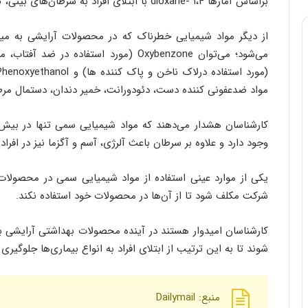
براساس آمار‌ها ۱،۴ -dioxane با ابتلای افراد به سرطان‌های بینی، کبد و پستان مرتبط است.
از دیگر مواد شیمیایی خطرناک که در محصولات آرایشی به میزا
مواد ضدعفونی کننده دست، دئودورانت، خمیر دندان، دستمال مرطو
وجود دارد و علاوه بر سرطان باعث آلرژی، آسم و آگزما نیز در افراد
شرکت مکلف شود تا از آن‌ها در محصولات خود استفاده نکند.
کارشناسان امیدوار هستند در آینده محصولات بهداشتی آرایشی ب
شوند تا به این ترتیب از ابتلای افراد به انواع بیماری‌ها جلوگیری
منبع: Dailymail