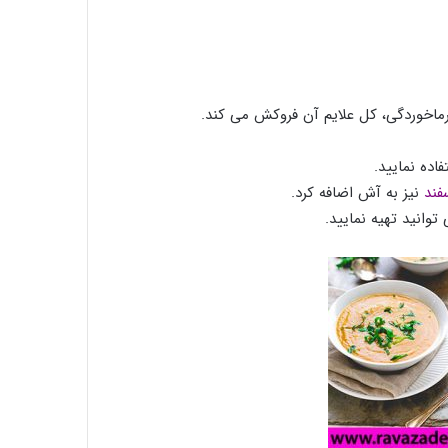
رماخوردگی، کل علایم آن فروکش می کند.
فاده نمایید.
غذاهاي محلي استان خراسان جنوبي نام غذا:
آرد بريان
فند
نیز به آش اضافه کرد.
وانید تهیه نمایید.
فرنی با شیر
طرز تهیه شیرینی سنتی گوش فیل ویژه ماه
مبارک رمضان
افطار با آب یخ خیلی خطرناکه…