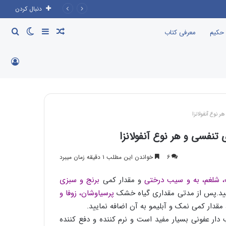
دنبال کردن
نوشته
سایدبار
تغییر
جست
 حکیم
معرفی کتاب
تصادفی
پوسته
برای
ورود
نوع آنفولانزا
فسی و هر نوع آنفولانزا
۶
خواندن این مطلب ۱ دقیقه زمان میبرد
، شلغم، به و سیب درختی
و مقدار کمی
برنج و سبزی
مایید.پس از مدتی مقداری گیاه خشک
پرسیاوشان، زوفا و
مقدار کمی نمک و آبلیمو به آن اضافه نمایید.
 دار عفونی بسیار مفید است و نرم کننده و دفع کننده