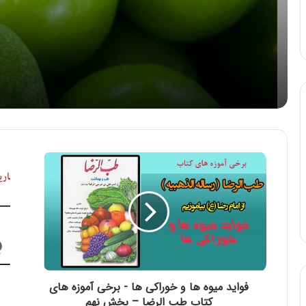
چای به لیمو
توصیه بهداشتی: گوجه سبز و چغا
بادام
فواید میوه ها و خوراکی ها - برخی آموزه های
کتاب طب الرضا – بخش نهم