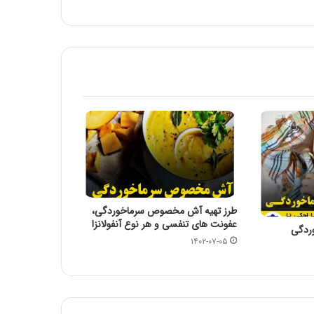
🏴 شهادت امام کاظم علیه السلام تسلیت باد
🏴
توصیه بهداشتی: گوجه سبز و چغاله بادام
چای به لیمو
قرص ضد بارداری عامل 4 برابري لخته‌ مغزي
در زنان در ماه رمضان
طرز تهیه آش مخصوص سرماخوردگی،
عفونت های تنفسی و هر نوع آنفولانزا
روغن زیتون غذای معروف پیامبران
وردگی
۱۴۰۲-۰۷-۰۵