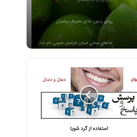
له
غذاهاي محلي استان خراسان جنوبي نام غذا:
آرد بريان
فرنی با شیر
طرز تهیه شیرینی سنتی گوش فیل ویژه ماه
مبارک رمضان
افطار با آب یخ خیلی خطرناکه…
طرز تهیه شله زرد مخصوص ماه مبارک رمضان
استفاده از گرد شویا