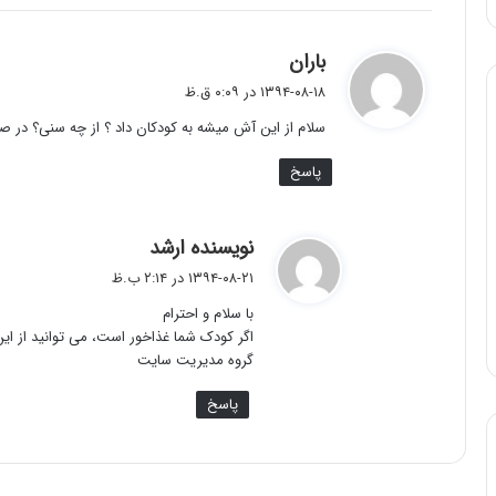
گ
باران
ف
۱۳۹۴-۰۸-۱۸ در ۰:۰۹ ق.ظ
ت
سلام از این آش میشه به کودکان داد ؟ از چه سنی؟ در 
:
پاسخ
گ
نویسنده ارشد
ف
۱۳۹۴-۰۸-۲۱ در ۲:۱۴ ب.ظ
ت
با سلام و احترام
:
اگر کودک شما غذاخور است، می توانید از این
گروه مدیریت سایت
پاسخ