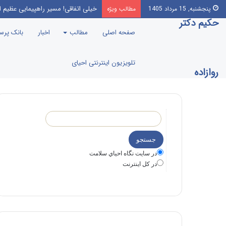
خیلی اتفاقی! مسیر راهپیمایی عظیم ا
پنجشنبه, 15 مرداد 1405
مطالب ویژه
حکیم دکتر
صفحه اصلی
مطالب
اخبار
بانک پر
تلویزیون اینترنتی احیای
روازاده
در سايت نگاه احياي سلامت
در كل اينترنت