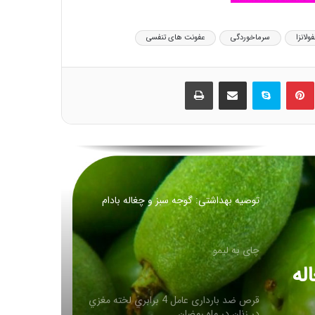
طرز تهیه شله زرد مخصوص ماه مبارک رمضان
فولانزا
سرماخوردگی
عفونت های تنفسی
🏴 شهادت امام کاظم علیه السلام تسلیت باد
ین
‫پین‌ترست
اسکایپ
اشتراک گذاری از طریق ایمیل
چاپ
🏴
توصیه بهداشتی: گوجه سبز و چغاله بادام
چای به لیمو
قرص ضد بارداری عامل 4 برابري لخته‌ مغزي
در زنان در ماه رمضان
روغن زیتون غذای معروف پیامبران