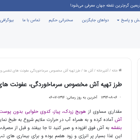
ربعین گرم‌ترین نقطه جهان معرفی می‌شود!
سش و پاسخ
دواهای جایگزین
سخنرانی حکیم
تماس با ما
بیوگرافی
خانه
/
آشپرخانه
/
آش ها
/
طرز تهیه آش مخصوص سرماخوردگی، عفونت های تنفسی و هر 
طرز تهیه آش مخصوص سرماخوردگی، عفونت های تن
۱۳۹۴-۰۸-۰۶
آخرین به روز رسانی: ۱۳۹۶-۰۷-۰۶
مقداری مساوی از
هویج زردک، پیاز، کدوی حلوایی بدون پوست
آش
آماده کرده و به همراه آب در حرارت ملایم شروع به طبخ ن
بنفشه
به آش فوق افزوده و صبر کنید تا جا بیفتد و قبل از مصرف، 
این غذا بسیار پر انرژی و زود هضم بوده و برای بیماری های تب