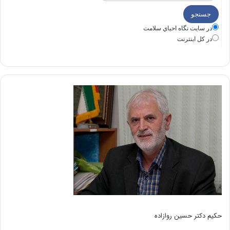
در سايت نگاه احياي سلامت
در كل اينترنت
حکیم دکتر حسین روازاده