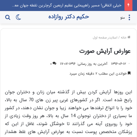
خیلی اتفاقی! مسیر راهپیمایی عظیم اربعین گرم‌ترین نقطه جهان معرفی می‌شود!
حکیم دکتر روازاده
تغییر
جس
منو
پوسته
برا
خانه
/
اسلایدر صفحه اول
عوارض آرایش صورت
۱۳۹۶-۰۶-۱۲
آخرین به روز رسانی: ۱۳۹۶-۰۷-۱۷
۰
خواندن این مطلب ۲ دقیقه زمان میبرد
این روزها آرایش کردن بیش از گذشته میان زنان و دختران جوان
رایج شده است. اگر در کشورهای غربی پیر زن های 70 سال به بالا،
خود را با انواع ترفندها می خواهند زیبا و جوان نشان دهند، در کشور
ما بسیاری از دختران نوجوان 14 سال به بالا، هر روز وقت زیادی از
خود را روبروی آینه می گذرانند تا خوشگل شوند، غافل از این که
پزشکان متخصص پوست نسبت به عوارض آرایش های غلط هشدار