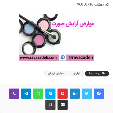
کد مطلب:96050716
برچسب ها
آرایش
عوارض آرایش
فیس بوک
توییتر
لینکدین
‫پین‌ترست
اسکایپ
واتس آپ
تلگرام
وایبر
اشتراک گذاری از طریق ایمیل
چاپ