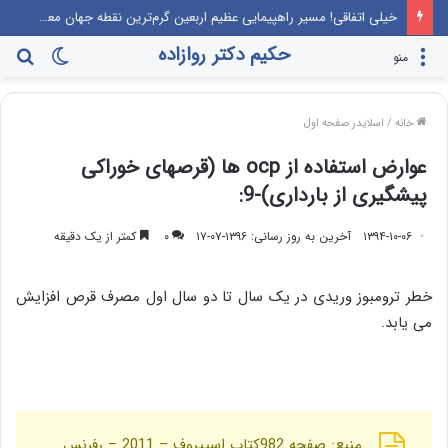
خیلی اتفاقی! مسیر راهپیمایی عظیم اربعین گرم‌ترین نقطه جهان معرفی می‌شود!
حکیم دکتر روازاده
تغییر
جس
منو
پوسته
برا
خانه
/
اسلایدر صفحه اول
عوارض استفاده از ocp ها (قرصهای خوراکی
پیشگیری از بارداری)-9:
۱۳۹۴-۱۰-۰۶
آخرین به روز رسانی: ۱۳۹۶-۰۷-۱۷
۰
کمتر از یک دقیقه
خطر ترومبوز وریدی در یک سال تا دو سال اول مصرف قرص افزایش
می یابد.
منبع: صفحه 982کتاب اسپیروف – 2011 – رفرنس