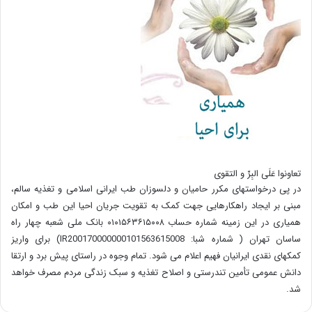
تعاونوا عَلَی البِرِّ و التقوی
در پی درخواستهای مکرر حامیان و دلسوزان طب ایرانی اسلامی و تغذیه سالم،
مبنی بر ایجاد راهکارهایی جهت کمک به تقویت جریان احیا این طب و امکان
همیاری در این زمینه شماره حساب ۰۱۰۱۵۶۳۶۱۵۰۰۸ بانک ملی شعبه چهار راه
ساسان تهران ( شماره شبا: IR200170000000101563615008) برای واریز
کمکهای نقدی ایرانیان فهیم اعلام می شود. تمام وجوه در راستای پیش برد و ارتقا
دانش عمومی تأمین تندرستی و اصلاح تغذیه و سبک زندگی مردم مصرف خواهد
شد.