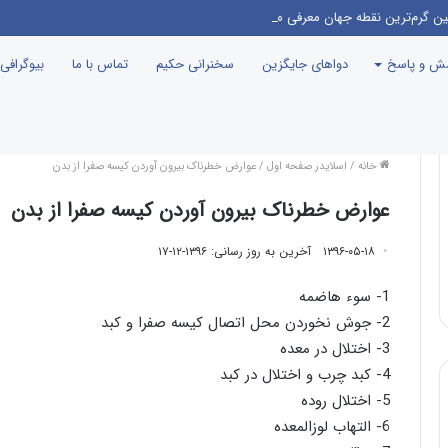
ین گرم‌ترین نقطه جهان معرفی می‌شود!
سش و پاسخ
دواهای جایگزین
سخنرانی حکیم
تماس با ما
بیوگرافی
خانه
/
اسلایدر صفحه اول
/
عوارض خطرناک بیرون آوردن کیسه صفرا از بدن
عوارض خطرناک بیرون آوردن کیسه صفرا از بدن
۱۳۹۶-۰۵-۱۸
آخرین به روز رسانی: ۱۳۹۶-۱۲-۱۷
1- سوء هاضمه
2- جوش نخوردن محل اتصال کیسه صفرا و کبد
3- اختلال در معده
4- کبد چرب و اختلال در کبد
5- اختلال روده
6- التهاب لوزالمعده