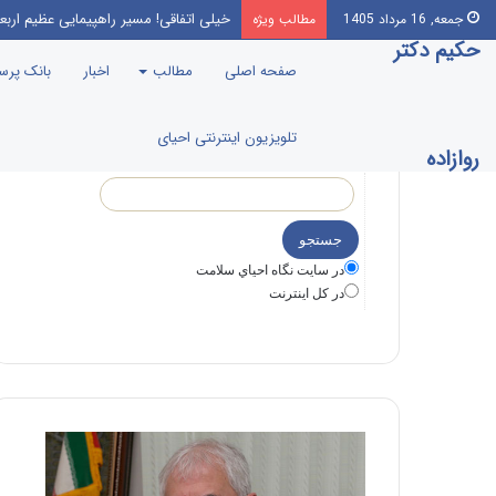
خیلی اتفاقی! مسیر راهپیمایی عظیم اربع
جمعه, 16 مرداد 1405
مطالب ویژه
حکیم دکتر
صفحه اصلی
مطالب
اخبار
بانک پر
تلویزیون اینترنتی احیای
روازاده
در سايت نگاه احياي سلامت
در كل اينترنت