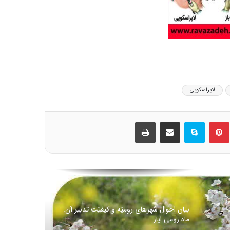
مقاله شماره سی و ششم :سم دیازینون با تاثیر
بر سیستم عصبی مرکزی و محیطی باعث
تغییر در سوخت و ساز (متابولیسم)
کربوهیدرات می شود
طرز تهیه شیرینی سنتی گوش فیل ویژه ماه
مبارک رمضان
لاپراسکوپی
ین
‫پین‌ترست
اسکایپ
اشتراک گذاری از طریق ایمیل
چاپ
افطار با آب یخ خیلی خطرناکه…
🏴 شهادت امام کاظم علیه السلام تسلیت باد
🏴
بیان احوال شهرهای رومیّه و کیفیّت تدبیر آن:
ماه رومی ایار