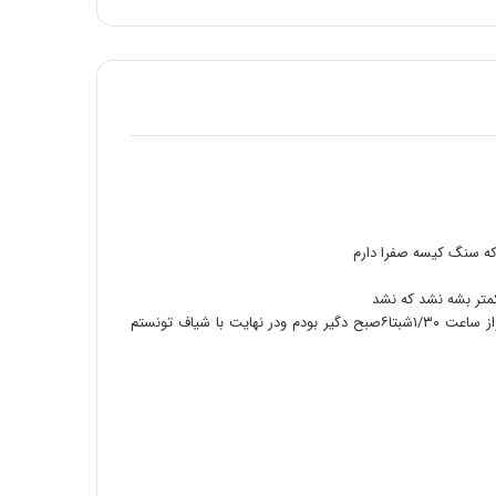
مقاله شماره سی و هفتم: با افزایش غلظت سم
دیازینون منجر به کاهش بقا و تولید مثل در
همه نسل ها می شود
قرص ضد بارداری عامل 4 برابري لخته‌ مغزي
در زنان در ماه رمضان
که سنگ کیسه صفرا دارم
کمتر بشه نشد که نشد
همین دیشب تو این وضعیت کورونا دردش شروع شد واز ساعت ۱/۳۰شبتا۶صبح دگیر بودم ودر نهایت با شیاف تونستم