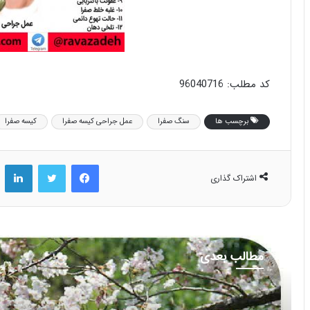
کد مطلب: 96040716
برچسب ها
سنگ صفرا
عمل جراحی کیسه صفرا
کیسه صفرا
فیس بوک
توییتر
لینکد
اشتراک گذاری
مطالب بعدی