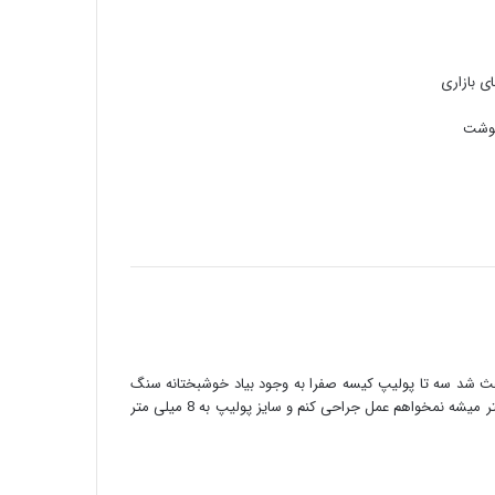
ی بازاری
عث شد سه تا پولیپ کیسه صفرا به وجود بیاد خوشبختانه سنگ
دفع شد و درد ندارم ولی متاسفانه پولیپ کم کم داره بزرگتر میشه نمخواهم عمل جراحی کنم و سایز پولیپ به 8 میلی متر