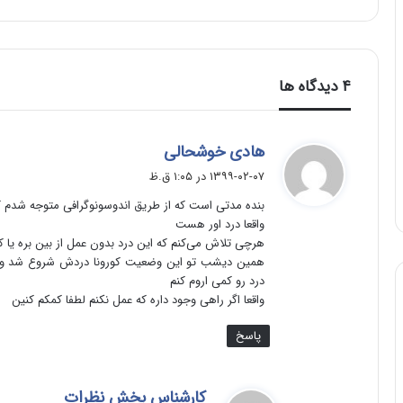
‫۴ دیدگاه ها
گ
هادی خوشحالی
ف
۱۳۹۹-۰۲-۰۷ در ۱:۰۵ ق.ظ
ت
بنده مدتی است که از طریق اندوسونوگرافی متوجه شدم 
:
واقعا درد اور هست
هرچی تلاش می‌کنم که این درد بدون عمل از بین بره یا 
درد رو کمی اروم کنم
واقعا اگر راهی وجود داره که عمل نکنم لطفا کمکم کنین
پاسخ
گ
کارشناس بخش نظرات