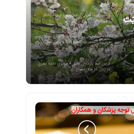
توصیه بهداشتی: گوجه سبز و چغاله بادام
ّت
مقاله شماره سی و هفتم: با افزایش غلظت سم
دیازینون منجر به کاهش بقا و تولید مثل در
همه نسل ها می شود
قرص ضد بارداری عامل 4 برابري لخته‌ مغزي
در زنان در ماه رمضان
سائیدگی مفاصل( آرتروز )
روغن زیتون غذای معروف پیامبران
مقاله شماره سی و ششم :سم دیازینون با تاثیر