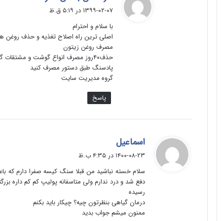
ف
۱۳۹۹-۰۲-۰۷ در ۵:۱۹ ق.ظ
ت
با سلام و احترام
:
اصلی ترین راه اصلاح تغذیه و حذف روغن ها
مصرف روغن زیتون
حذف۴۰روز مصرف انواع گوشت و مشتقات گوشت
پادسنگ طبق دستور مصرف کنید
گروه مدیریت سایت
پاسخ
گ
اسماعیل
ف
۱۴۰۰-۰۸-۲۳ در ۴:۳۵ ب.ظ
ت
سلام خسته نباشید من قبلا سنگ کیسه صفرا دارم که با
:
رسیده
درمان گیاهی بنظرتون چیه؟ چیکار باید بکنم
ممنون میشم جواب بدید