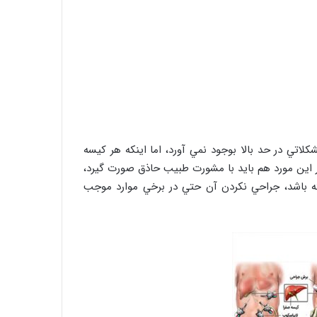
لاتي در حد بالا بوجود نمي آورد، اما اينكه هر كيسه
ر اين مورد هم بايد با مشورت طبيب حاذق صورت گيرد،
ه باشد، جراحي نكردن آن حتي در برخي موارد موجب
سائیدگی مفاصل( آرتروز )
روغن زیتون غذای معروف پیامبران