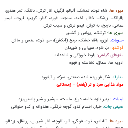
ميوه ها:
شاه توت، تمشک، آلبالو، ازگیل، انار ترش، بالنگ، تمر هندی،
زالزالک، زرشک، ذغال اخته، سنجد، غوره، کنار، گریپ فروت، لیمو
عمانی، نارنج، به ترش، لیمو ترش و سیب ترش
سبزی ها:
ترشک، ریواس و گشنیز
حبوبات:
ارزن، باقلا خشک، برنج (آبکش)، جو، ذرت، عدس و ماش
گوشتها:
بز، قلوه، سیرابی و شیردان
مغزهای گیاهی:
بلوط خوراکی و شاهدانه
ادویه ها: سماق، نشاسته و قهوه
متفرقه:
شکر فراورده شده صنعتی، سرکه و آبغوره
مواد غذایی سرد و تر (بلغم) – زمستانی:
لبنیات :
پنیر تازه، خامه، دوغ، ماست، سرشیر و شیر پاستوریزه
صیفی جات:
خیار، اقسام کدو، گوجه فرنگی، هندوانه و کدو حلوائی
ميوه ها:
آناناس، توت فرنگی، آلو، آلوچه، انار شیرین، پرتقال، زردآلو،