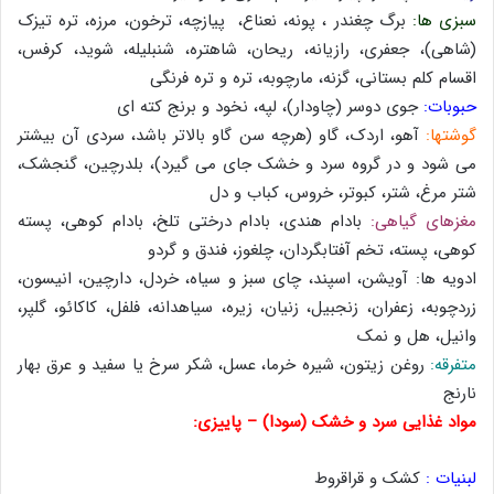
سبزی ها:
برگ چغندر ، پونه، نعناع، پیازچه، ترخون، مرزه، تره تیزک
(شاهی)، جعفری، رازیانه، ریحان، شاهتره، شنبلیله، شوید، کرفس،
اقسام کلم بستانی، گزنه، مارچوبه، تره و تره فرنگی
حبوبات:
جوی دوسر (چاودار)، لپه، نخود و برنج کته ای
گوشتها:
آهو، اردک، گاو (هرچه سن گاو بالاتر باشد، سردی آن بیشتر
می شود و در گروه سرد و خشک جای می گیرد)، بلدرچین، گنجشک،
شتر مرغ، شتر، کبوتر، خروس، کباب و دل
مغزهای گیاهی:
بادام هندی، بادام درختی تلخ، بادام کوهی، پسته
کوهی، پسته، تخم آفتابگردان، چلغوز، فندق و گردو
ادویه ها: آویشن، اسپند، چای سبز و سیاه، خردل، دارچین، انیسون،
زردچوبه، زعفران، زنجبیل، زنیان، زیره، سیاهدانه، فلفل، کاکائو، گلپر،
وانیل، هل و نمک
متفرقه:
روغن زیتون، شیره خرما، عسل، شکر سرخ یا سفید و عرق بهار
نارنج
مواد غذایی سرد و خشک (سودا) – پاییزی:
لبنیات :
کشک و قراقروط