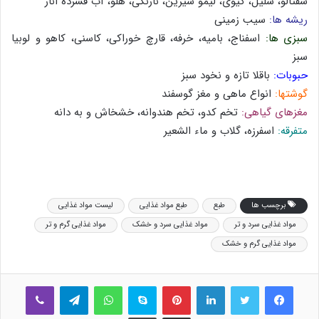
شفتالو، شلیل، کیوی، لیمو شیرین، نارنگی، هلو، آب فشرده انار
ریشه ها:
سیب زمینی
سبزی ها:
اسفناج، بامیه، خرفه، قارچ خوراکی، کاسنی، کاهو و لوبیا
سبز
حبوبات:
باقلا تازه و نخود سبز
گوشتها:
انواع ماهی و مغز گوسفند
مغزهای گیاهی:
تخم کدو، تخم هندوانه، خشخاش و به دانه
متفرقه:
اسفرزه، گلاب و ماء الشعیر
برچسب ها
طبع
طبع مواد غذایی
لیست مواد غذایی
مواد غذایی سرد و تر
مواد غذایی سرد و خشک
مواد غذایی گرم و تر
مواد غذایی گرم و خشک
فیس بوک
توییتر
لینکدین
‫پین‌ترست
اسکایپ
واتس آپ
تلگرام
وایبر
اشتراک گذاری از طریق ایمیل
چاپ