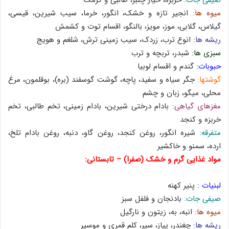
صیفی جات:
خربزه، خیار چنبر، طالبی و گرمک
ميوه ها:
انجير تازه و خشک، انگور، خرما، سيب شیرین، قیسی،
گیلاس، گلابی، موز، مویز، بالنگو، اقسام توت و کشمش
ریشه ها:
انوع ترب، زردک، سیب زمینی ترش، شلغم و هویج
سبزی ها:
شبدر، تربچه و ترب
حبوبات:
گندم و اقسام لوبیا
گوشتها:
جگر سیاه و سفید، پاچه، گوشت گوسفند (بره)، بوقلمون، مرغ
محلی، میگو، زبان و چشم
مغزهای گیاهی:
بادام درختی شیرین، بادام زمینی، تخم طالبی، تخم
خربزه و کنجد
متفرقه:
شیره انگور، روغن کنجد، روغن گاو، دنبه، روغن بادام تلخ،
ارده، سمنو و خاکشیر
مواد غذایی گرم و خشک (صفرا) – تابستانی:
لبنیات :
پنیر کهنه
صیفی جات:
بادنجان و فلفل سبز
ميوه ها:
انبه، به، زیتون و نارگیل
ریشه ها:
چغندر، پیاز، سیر، کلم قمری و موسیر