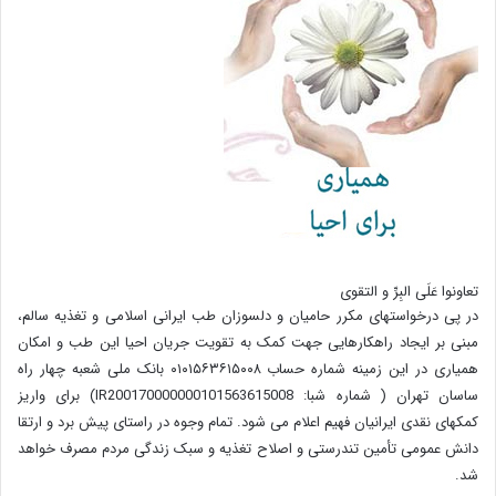
تعاونوا عَلَی البِرِّ و التقوی
در پی درخواستهای مکرر حامیان و دلسوزان طب ایرانی اسلامی و تغذیه سالم،
مبنی بر ایجاد راهکارهایی جهت کمک به تقویت جریان احیا این طب و امکان
همیاری در این زمینه شماره حساب ۰۱۰۱۵۶۳۶۱۵۰۰۸ بانک ملی شعبه چهار راه
ساسان تهران ( شماره شبا: IR200170000000101563615008) برای واریز
کمکهای نقدی ایرانیان فهیم اعلام می شود. تمام وجوه در راستای پیش برد و ارتقا
دانش عمومی تأمین تندرستی و اصلاح تغذیه و سبک زندگی مردم مصرف خواهد
شد.