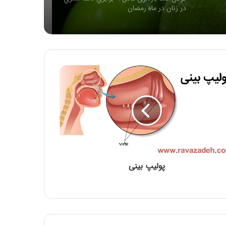
در زنان در ماه رمضان
سائیدگی مفاصل( آرتروز )
روغن زیتون غذای معروف پیامبران
طرز تهیه شیرینی سنتی گوش فیل ویژه ماه
مبارک رمضان
افطار با آب یخ خیلی خطرناکه…
پولیپ بینی
ماه مبارک رمضان تمرینی برای ترک عادت
خوردن ناهار