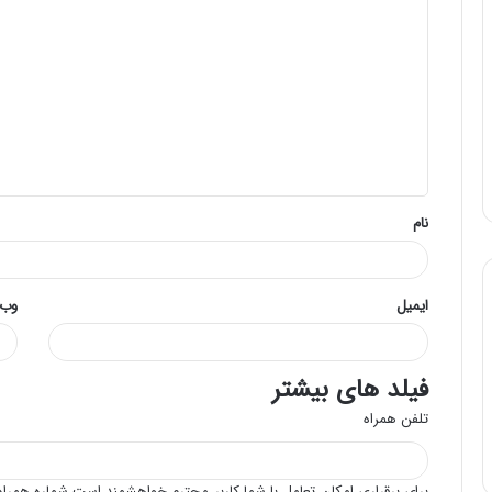
ی
د
گ
ا
ه
*
نام
ایمیل
وب‌
فیلد های بیشتر
تلفن همراه
برای برقراری امکان تعامل با شما کاربر محترم خواهشمند است شماره همراه 