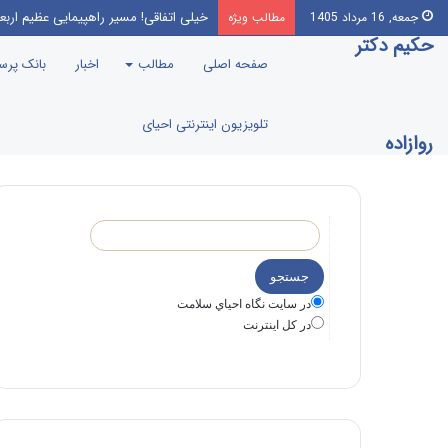
خیلی اتفاقی! مسیر راهپیمایی عظیم اربع
جمعه, 16 مرداد 1405
مطالب ویژه
حکیم دکتر
صفحه اصلی
مطالب
اخبار
بانک پر
تلویزیون اینترنتی احیای
روازاده
در سايت نگاه احياي سلامت
در كل اينترنت