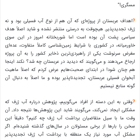
مسگری!”
?
اهداف عربستان از پروژه‌‌ای که آن هم از نوع آب فسیلی بود و نه
ژرف تجدید‌پذیر, هیچوقت به درستی منتشر نشده و شاید اصلاً هدف
سیاسی پشت آن بوده است اما شوربختانه امروز در این سوی
خاورمیانه، در کشوری با شرایط زمین‌شناسی کاملاً متفاوت، عده‌ای
مغرض سرنوشت یکی از راهبردی‌ترین ذخایر کشور را به آن پروژه
ارجاع می‌دهند و می‌گویند که دیدید در عربستان چه شد؟ نکند اینجا
هم چنان شود! در ابتدای صحبت‌هایم عرض کردم که اصلاً ماهیت
آبخوان فسیلی عربستان، تجدیدناپذیر بوده و ما اصلاً به دنبال آن
گونه منابع نیستیم.
?
وقتی به این دسته از افراد می‌گوییم، پژوهش درباره آب ژرف که
مشکلی ایجاد نمی‌کند، می‌گویند شاید این پژوهش‌ها نتیجه داد, آن
وقت ما با سیل متقاضیان برداشت آب ژرف چه کنیم؟ دقیقاً این
سخن را بارها از برخی مسئولان در سال‌های گذشته شنیده‌ام. اگر
مشکل آب مورد نیاز یک منطقه با برداشت آب ژرف تجدیدپذیر