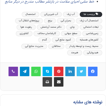
خط مشی احیای سلامت در بازنشر مطالب مندرج در دیگر منابع
برچسب ها
آب زرف
آب شیرین‌کن‌
استحصال
استحصال آب ژرف
بحران آبی
برنج
پروژه‌های انتقال آب
تبعات احتمالی
چای
دکتر محمد آریامنش
رطوبت هوا
زمین‌شناسی
سطح جهانی
کارشناسان مخالف
کشاورزی
کشورهای همسایه
کمبود منابع آبی
گندم
محیط زیست و توسعه پایدار
مخالفان
مدیریت منابع آبی
هیدرولیکی
هیرمند
فیس بوک
توییتر
لینکدین
‫پین‌ترست
اسکایپ
واتس آپ
تلگرام
وایبر
اشتراک گذاری از طریق ایمیل
چاپ
نوشته های مشابه