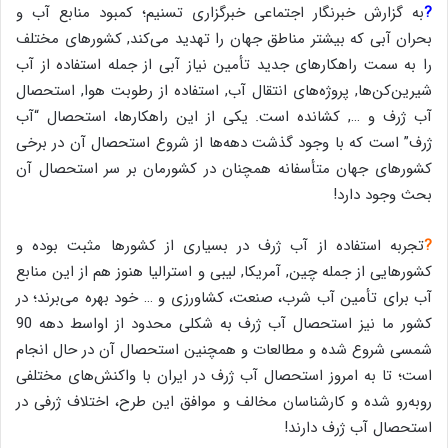
?
به گزارش خبرنگار اجتماعی خبرگزاری تسنیم؛ کمبود منابع آب و
بحران آبی که بیشتر مناطق جهان را تهدید می‌کند, کشورهای مختلف
را به سمت راهکارهای جدید تأمین نیاز آبی از جمله استفاده از آب
شیرین‌کن‌ها, پروژه‌های انتقال آب, استفاده از رطوبت هوا, استحصال
آب ژرف و …, کشانده است. یکی از این راهکارها، استحصال “آب
ژرف” است که با وجود گذشت دهه‌ها از شروع استحصال آن در برخی
کشورهای جهان متأسفانه همچنان در کشورمان بر سر استحصال آن
بحث وجود دارد!
?
تجربه استفاده از آب ژرف در بسیاری از کشورها مثبت بوده و
کشورهایی از جمله چین, آمریکا, لیبی و استرالیا هنوز هم از این منابع
آب برای تأمین آب شرب، صنعت، کشاورزی و … خود بهره می‌برند؛ در
کشور ما نیز استحصال آب ژرف به شکلی محدود از اواسط دهه 90
شمسی شروع شده و مطالعات و همچنین استحصال آن در حال انجام
است؛ تا به امروز استحصال آب ژرف در ایران با واکنش‌های مختلفی
رو‌به‌رو شده و کارشناسان مخالف و موافق این طرح، اختلاف ژرفی در
استحصال آب ژرف دارند!