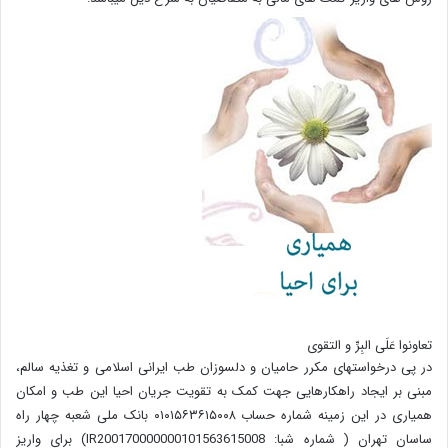
تعاونوا عَلَی البِرِّ و التقوی
در پی درخواستهای مکرر حامیان و دلسوزان طب ایرانی اسلامی و تغذیه سالم،
مبنی بر ایجاد راهکارهایی جهت کمک به تقویت جریان احیا این طب و امکان
همیاری در این زمینه شماره حساب ۰۱۰۱۵۶۳۶۱۵۰۰۸ بانک ملی شعبه چهار راه
ساسان تهران ( شماره شبا: IR200170000000101563615008) برای واریز