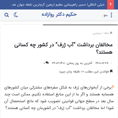
این‌که مرندی رو بیارن صدا‌ و سیما، برنامه جوانی جمعیت، درست مثل این می‌مونه که صدام رو دعوت کنن راهیان نور!
حکیم دکتر روازاده
تغییر
جس
منو
مخالفان برداشت آب ژرفدر کشور چه کسانی هستند؟
پوسته
برا
خانه
/
سیاسی
مخالفان برداشت “آب ژرف” در کشور چه کسانی
هستند؟
۱۴۰۱-۰۲-۲۸
آخرین به روز رسانی: ۱۴۰۱-۰۲-۲۶
۰
خواندن این مطلب ۱۰ دقیقه زمان میبرد
?
برخی از آبخوان‌های ژرف به شکل سفره‌های مشترکی میان کشورهای
همسایه هستند و اگر ما از این منابع استفاده نکنیم, ممکن است چند
سال بعد در سطح جهانی قوانینی تصویب شود که مانع استحصال آن
شود! اما مخالفان برداشت “آب ژرف” در کشورمان چه کسانی هستند؟