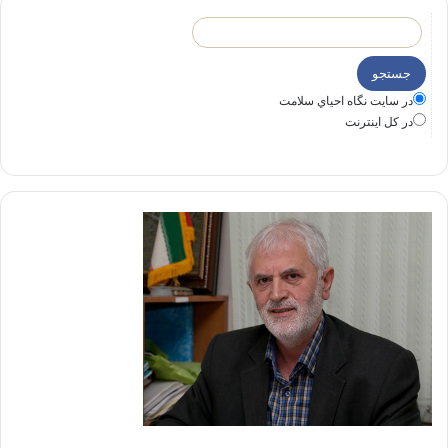
در سايت نگاه احياي سلامت
در كل اينترنت