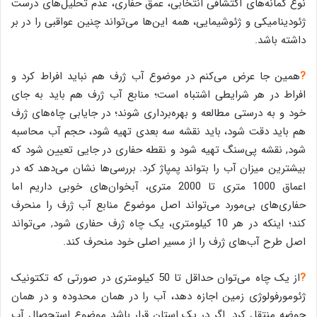
نوع گمانه‌های اکتشافی انتخابی، عمق حفاری، عدم تحلیل‌های درست
ژئودینامیکی و ژئوشیمایی، همه این‌ها می‌تواند چنین عواقبی را در بر
داشته باشد.
?
همین جا عرض می‌کنم در موضوع آب ژرف هم نباید افراط کرد و
افراط در هر شرایطی اشتباه است؛ منابع آب ژرف هم باید به جای
خود و به درستی مطالعه و بهره‌برداری شوند؛ در جایابی چاه‌های ژرف
هم باید دقت شود، باید نقشه سه بعدی تهیه شود، حجم آب محاسبه
شود, نقشه پی‌سنگ تهیه شود و نقطه حفاری در جایی تعیین شود که
بیشترین میزان آب را بتواند پمپاژ کرد. بررسی‌ها نشان می‌دهد که در
اعماق 1000 متری تا 2000 متری، آبخوان‌های خوبی داریم اما
حفاری‌های بی‌مورد می‌تواند اصل موضوع منابع آب ژرف را منحرف
کند؛ اینکه در هر 10 کیلومتری، یک چاه ژرف حفاری شود, می‌تواند
اصل طرح آب‌های ژرف را از مسیر اصلی خود منحرف کند.
?
از یک چاه می‌توان حداقل تا 50 کیلومتری در صورتی که تکتونیک
ژئومورفولوژی زمین اجازه دهد، آب را در همان محدوده و در همان
حوضه منتقل کرد. اگر در یک استان قرار باشد موضوع استحصال آب