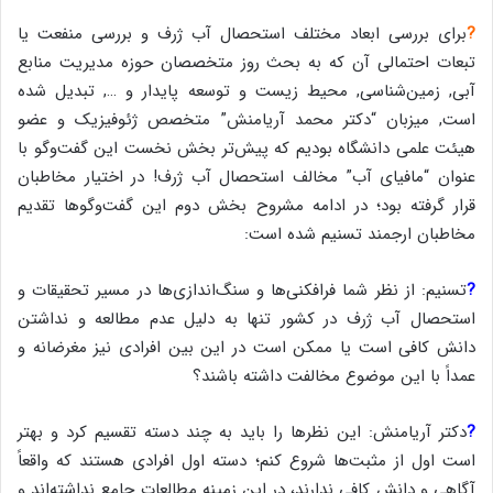
?
برای بررسی ابعاد مختلف استحصال آب ژرف و بررسی منفعت یا
تبعات احتمالی آن که به بحث روز متخصصان حوزه مدیریت منابع
آبی, زمین‌شناسی, محیط زیست و توسعه پایدار و …, تبدیل شده
است, میزبان “دکتر محمد آریامنش” متخصص ژئوفیزیک و عضو
هیئت علمی دانشگاه بودیم که پیش‌تر بخش نخست این گفت‌وگو با
عنوان “مافیای آب” مخالف استحصال آب ژرف! در اختیار مخاطبان
قرار گرفته بود؛ در ادامه مشروح بخش دوم این گفت‌و‌گوها تقدیم
مخاطبان ارجمند تسنیم شده است:
?
تسنیم: از نظر شما فرافکنی‌ها و سنگ‌اندازی‌ها در مسیر تحقیقات و
استحصال آب ژرف در کشور تنها به دلیل عدم مطالعه و نداشتن
دانش کافی است یا ممکن است در این بین افرادی نیز مغرضانه و
عمداً با این موضوع مخالفت داشته باشند؟
?
دکتر آریامنش: این نظرها را باید به چند دسته تقسیم کرد و بهتر
است اول از مثبت‌ها شروع کنم؛ دسته اول افرادی هستند که واقعاً
آگاهی و دانش کافی ندارند، در این زمینه مطالعات جامع نداشته‌اند و