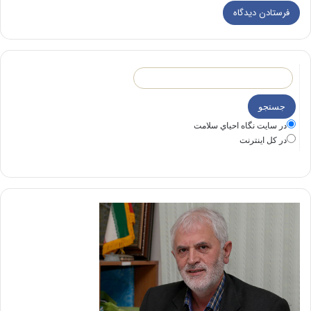
در سايت نگاه احياي سلامت
در كل اينترنت