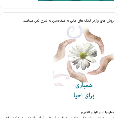
روش های واریز کمک های مالی به متقاضیان به شرح ذیل میباشد:
تعاونوا عَلَی البِرِّ و التقوی
در پی درخواستهای مکرر حامیان و دلسوزان طب ایرانی اسلامی و تغذیه سالم،