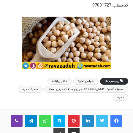
کدمطلب:97031727
برچسب ها
خواص نخود
دکتر روازاده
مصرف "نخود" کاهش‌دهنده قند خون و مانع کم‌خونی است
مصرف نخود
نخود
فیس بوک
توییتر
لینکدین
‫پین‌ترست
اسکایپ
واتس آپ
تلگرام
وایبر
اشتراک گذاری از طریق ایمیل
چاپ