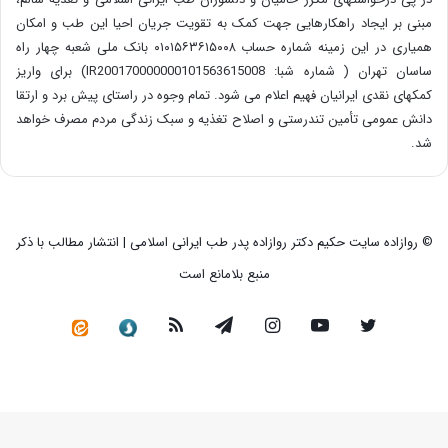
مبنی بر ایجاد راهکارهایی جهت کمک به تقویت جریان احیا این طب و امکان
همیاری در این زمینه شماره حساب ۰۱۰۱۵۶۳۶۱۵۰۰۸ بانک ملی شعبه چهار راه
ساسان تهران ( شماره شبا: IR200170000000101563615008) برای واریز
کمکهای نقدی ایرانیان فهیم اعلام می شود. تمام وجوه در راستای پیش برد و ارتقا
دانش عمومی تأمین تندرستی و اصلاح تغذیه و سبک زندگی مردم مصرف خواهد
شد.
© روازاده سایت حکیم دکتر روازاده پدر طب ایرانی اسلامی | انتشار مطالب با ذکر
منبع بلامانع است
توییتر
یوتیوب
اینستاگرام
تلگرام
خوراک
سروش
کانال
رسمی
در