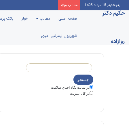
افشاگری مادر علی انصاریان
پنجشنبه, 15 مرداد 1405
مطالب ویژه
حکیم دکتر
صفحه اصلی
مطالب
اخبار
بانک پر
تلویزیون اینترنتی احیای
روازاده
در سايت نگاه احياي سلامت
در كل اينترنت