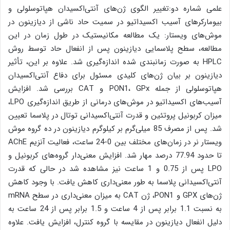
علمی شماره دو:تغییر الگوی ژن‌های آنتی‌اکسیدان هپاتوسلولی و
بیومارکرهای آسیب اکسیداتیو در سمیت حاد ناشی از دیازینون در
موش‌های ویستار: یک مطالعه مکانیستیک در طول زمان در این
مطالعه، سطح پلاسمایی دیازینون پس از انفعال حاد توسط روش
HPLC به صورت زمانبندی شده اندازه‌گیری شد. علاوه بر این، تأثیر
دیازینون بر بیان ژن‌های کلیدی مسئول برای دفاع آنتی‌اکسیدان
هپاتوسلولی از جمله PON1، GPx و CAT بررسی شد. افزایش
آسیب‌های اکسیداتیو در موش‌های درمانی از طریق اندازه‌گیری LPO،
میزان کربونیل پروتئین و قدرت آنتی‌اکسیدانی توتال در پلاسما تعیین
شد. پس از مصرف 85 میلی‌گرم بر کیلوگرم دیازینون در ده گروه موش
ویستار نر در زمان‌های مختلف بین 0-24 ساعت، فعالیت آنزیم AChE
تا حدود 77.94 درصد مهار شد. افزایش معنی‌دار گروه‌های کربونیل و
LPO پس از 0.75 و 1 ساعت نیز مشاهده شد در حالی که قدرت
آنتی‌اکسیدانی پلاسما به طور معنی‌داری کاهش یافت. با وجود کاهش
ژن‌های GPX و PON1، ژن CAT به میزان معنی‌داری در سطح mRNA
به نسبت 1.1 برابر پس از 4 ساعت و 1.5 برابر پس از 24 ساعت به
دلیل انفعال دیازینون در مقایسه با گروه کنترل، افزایش یافت. علاوه