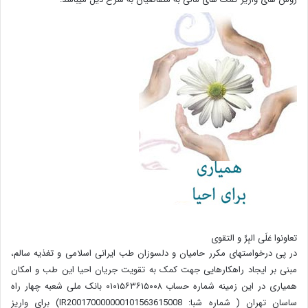
تعاونوا عَلَی البِرِّ و التقوی
در پی درخواستهای مکرر حامیان و دلسوزان طب ایرانی اسلامی و تغذیه سالم،
مبنی بر ایجاد راهکارهایی جهت کمک به تقویت جریان احیا این طب و امکان
همیاری در این زمینه شماره حساب ۰۱۰۱۵۶۳۶۱۵۰۰۸ بانک ملی شعبه چهار راه
ساسان تهران ( شماره شبا: IR200170000000101563615008) برای واریز