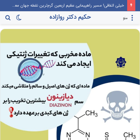
خیلی اتفاقی! مسیر راهپیمایی عظیم اربعین گرم‌ترین نقطه جهان معرفی می‌شود!
حکیم دکتر روازاده
تغییر
جس
منو
پوسته
برا