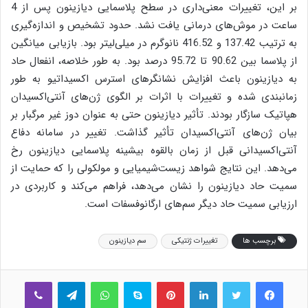
بر این، تغییرات معنی‌داری در سطح پلاسمایی دیازینون پس از 4
ساعت در موش‌های درمانی یافت نشد. حدود تشخیص و اندازه‌گیری
به ترتیب 137.42 و 416.52 نانوگرم در میلی‌لیتر بود. بازیابی میانگین
از پلاسما بین 90.62 تا 95.72 درصد بود. به طور خلاصه، انفعال حاد
به دیازینون باعث افزایش نشانگرهای استرس اکسیداتیو به طور
زمانبندی شده و تغییرات با اثرات بر الگوی ژن‌های آنتی‌اکسیدان
هپاتیک سازگار بودند. تأثیر دیازینون حتی به عنوان دوز غیر مرگبار بر
بیان ژن‌های آنتی‌اکسیدان تأثیر گذاشت. تغییر در سامانه دفاع
آنتی‌اکسیدانی قبل از زمان بالقوه بیشینه پلاسمایی دیازینون رخ
می‌دهد. این نتایج شواهد زیست‌شیمیایی و مولکولی را که حمایت از
سمیت حاد دیازینون را نشان می‌دهد، فراهم می‌کند و کاربردی در
ارزیابی سمیت حاد دیگر سم‌های ارگانوفسفات است.
برچسب ها
تغییرات ژنتیکی
سم دیازینون
فیس بوک
توییتر
لینکدین
‫پین‌ترست
اسکایپ
واتس آپ
تلگرام
وایبر