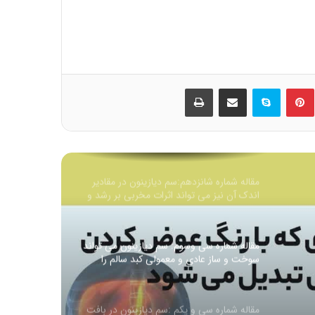
تهدید خطرناک برای سلامت بشر، که در
تماس کوتاه مدت با پوست انسان به راحتی
می تواند جذب آن شود
مقاله شماره نوزدهم:سم دیازینون می تواند
اثرات مخربی بر گونه های مختلف جانداران
داشته باشد
ین
‫پین‌ترست
اسکایپ
اشتراک گذاری از طریق ایمیل
چاپ
مقاله هفدهم: سم دیازینون عامل اصلی سمیت
در فاضلاب های شهری شناسایی شده است
مقاله شماره شانزدهم:سم دیازینون در مقادیر
اندک آن نیز می تواند اثرات مخربی بر رشد و
نمو داشته و موجب ادم (ورم) در بدن جنین
شود
مقاله شماره سی وسوم: سم دیازینون می تواند
سوخت و ساز عادی و معمولی کبد سالم را
دست کاری کند و منجر به مسمومیت حاد
شود
مقاله شماره سی و یکم :سم دیازینون در بافت