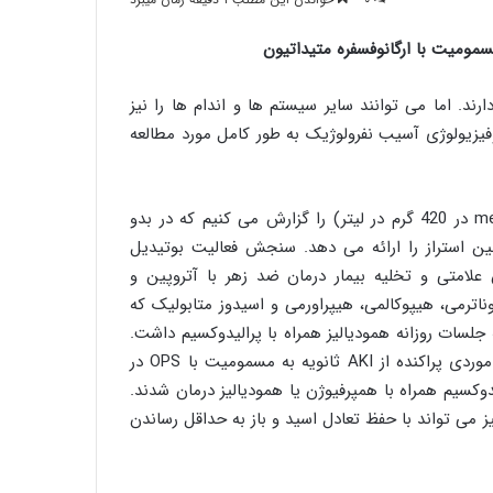
مومیت با ارگانوفسفره متیداتیون
ند. اما می توانند سایر سیستم ها و اندام ها را نیز
فیزیولوژی آسیب نفرولوژیک به طور کامل مورد مطالعه
me
در 420 گرم در لیتر) را گزارش می کنیم که در بدو
ین استراز را ارائه می دهد. سنجش فعالیت بوتیدیل
 علامتی و تخلیه بیمار درمان ضد زهر با آتروپین و
وناترمی، هیپوکالمی، هیپراورمی و اسیدوز متابولیک که
ه جلسات روزانه همودیالیز همراه با پرالیدوکسیم داشت.
موردی پراکنده از
AKI
ثانویه به مسمومیت با
OPS
در
مقاله شماره بیست ویکم:سم دیازینون اثرات
وکسیم همراه با همپرفیوژن یا همودیالیز درمان شدند.
مخرب بر سیستم بویایی دارد
 می تواند با حفظ تعادل اسید و باز به حداقل رساندن
مقاله علمی شماره بیستم:سم دیازینون یک