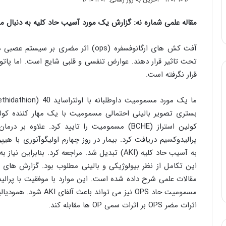
مقاله علمی شماره نه:
گزارش یک مورد آسیب حاد کلیه به دنبال مس
آفت کش های ارگانوفسفره (
ops
) اثر مضری بر سیستم عصبی دار
تحت تاثیر قرار دهند. عوارض تنفسی و قلبی شایع است. اما پاتو
قرار نگرفته است.
ما یک مورد مسمومیت داوطلبانه با اولتراساید 40 (
thidathion
بستری تصویر بالینی احتمالی مسمومیت با یک مهار کننده کول
کولین استراز (
BCHE
) مسمومیت را تایید کرد. علاوه بر درمان
پرالیدوکسیم دریافت کرد. بیمار در روز چهارم اولیگوآنوری با هیپ
به آسیب حاد کلیه (
AKI
) تبدیل شد. مراجعه کرد. بنابراین نیاز ب
این تکامل از نظر بیولوژیکی و بالینی مطلوب بود. گزارش های 
مقالات علمی شرح داده شده است. این موارد با موفقیت با پرالید
مسمومیت حاد
OPS
نیز می تواند باعث آلفای
AKI
شود. همودیالیز
اثرات مضر
OPS
بر اثرات سمی
OP
ها مقابله کند.