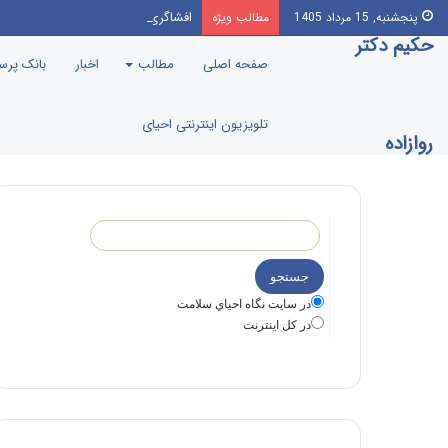
افشاگری مادر علی انصاریان
پنجشنبه, 15 مرداد 1405
مطالب ویژه
حکیم دکتر
صفحه اصلی
مطالب
اخبار
بانک پر
تلویزیون اینترنتی احیای
روازاده
در سايت نگاه احياي سلامت
در كل اينترنت