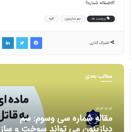
pdfمقاله شماره
9
برچسب ها
سم دیازینون
کلیه
فیس بوک
توییتر
لینکد
اشتراک گذاری
مطالب بعدی
۱۴۰۳-۱۲-۱۲
مقاله شماره سی وسوم: سم
دیازینون می تواند سوخت و ساز