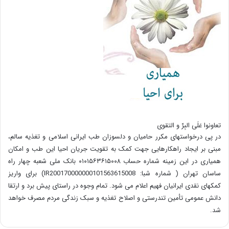
تعاونوا عَلَی البِرِّ و التقوی
در پی درخواستهای مکرر حامیان و دلسوزان طب ایرانی اسلامی و تغذیه سالم،
مبنی بر ایجاد راهکارهایی جهت کمک به تقویت جریان احیا این طب و امکان
همیاری در این زمینه شماره حساب ۰۱۰۱۵۶۳۶۱۵۰۰۸ بانک ملی شعبه چهار راه
ساسان تهران ( شماره شبا: IR200170000000101563615008) برای واریز
کمکهای نقدی ایرانیان فهیم اعلام می شود. تمام وجوه در راستای پیش برد و ارتقا
دانش عمومی تأمین تندرستی و اصلاح تغذیه و سبک زندگی مردم مصرف خواهد
شد.