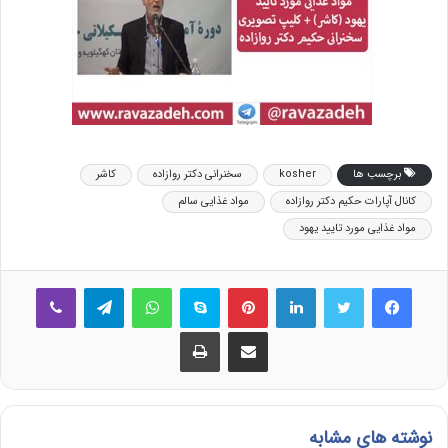
برچسب ها
kosher
سخنرانی دکتر روازاده
کاشر
کانال آپارات حکیم دکتر روازاده
مواد غذایی سالم
مواد غذایی مورد تایید یهود
فیس بوک
توییتر
لینکدین
‫پین‌ترست
اسکایپ
واتس آپ
تلگرام
وایبر
اشتراک گذاری از طریق ایمیل
چاپ
نوشته های مشابه