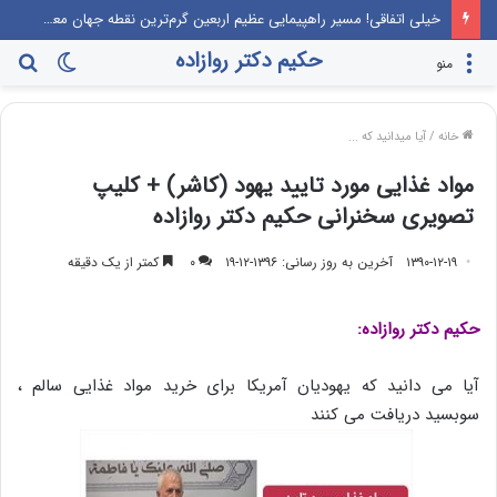
خیلی اتفاقی! مسیر راهپیمایی عظیم اربعین گرم‌ترین نقطه جهان معرفی می‌شود!
حکیم دکتر روازاده
تغییر
جس
منو
پوسته
برا
خانه
/
آیا میدانید که ...
مواد غذایی مورد تایید یهود (کاشر) + کلیپ
تصویری سخنرانی حکیم دکتر روازاده
۱۳۹۰-۱۲-۱۹
آخرین به روز رسانی: ۱۳۹۶-۱۲-۱۹
۰
کمتر از یک دقیقه
حکیم دکتر روازاده:
آیا می دانید که یهودیان آمریکا برای خرید مواد غذایی سالم ،
سوبسید دریافت می کنند