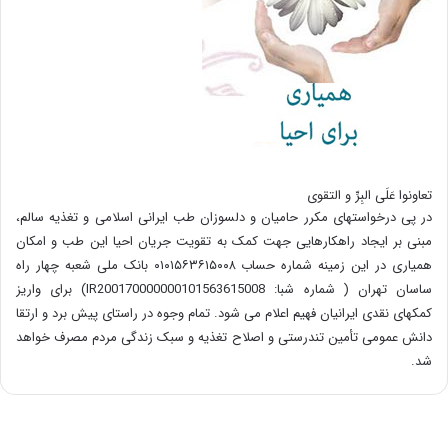
تعاونوا عَلَی البِرِّ و التقوی
در پی درخواستهای مکرر حامیان و دلسوزان طب ایرانی اسلامی و تغذیه سالم،
مبنی بر ایجاد راهکارهایی جهت کمک به تقویت جریان احیا این طب و امکان
همیاری در این زمینه شماره حساب ۰۱۰۱۵۶۳۶۱۵۰۰۸ بانک ملی شعبه چهار راه
ساسان تهران ( شماره شبا: IR200170000000101563615008) برای واریز
کمکهای نقدی ایرانیان فهیم اعلام می شود. تمام وجوه در راستای پیش برد و ارتقا
دانش عمومی تأمین تندرستی و اصلاح تغذیه و سبک زندگی مردم مصرف خواهد
شد.