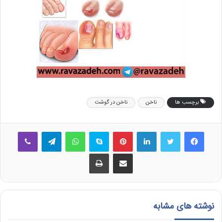
برچسب ها
ناخن
ناخن در گوشت
فیس بوک
توییتر
لینکدین
‫پین‌ترست
اسکایپ
واتس آپ
تلگرام
وایبر
اشتراک گذاری از طریق ایمیل
چاپ
نوشته های مشابه