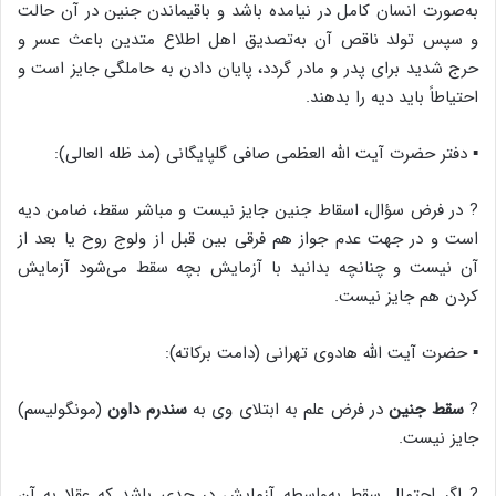
به‌صورت انسان کامل در نیامده باشد و باقیماندن جنین در آن حالت
و سپس تولد ناقص آن به‌تصدیق اهل اطلاع متدین باعث عسر و
حرج شدید برای پدر و مادر گردد، پایان دادن به حاملگی جایز است و
احتیاطاً باید دیه را بدهند.
▪️ دفتر حضرت آیت الله العظمی صافی گلپایگانی (مد ظله العالی):
? در فرض سؤال، اسقاط جنین جایز نیست و مباشر سقط، ضامن دیه
است و در جهت عدم جواز هم فرقی بین قبل از ولوج روح یا بعد از
آن نیست و چنانچه بدانید با آزمایش بچه سقط می‌شود آزمایش
کردن هم جایز نیست.
▪️ حضرت آیت الله هادوی تهرانی (دامت برکاته):
?
سقط جنین
در فرض علم به ابتلای وی به
سندرم داون
(مونگولیسم)
جایز نیست.
? اگر احتمال سقط به‌واسطه آزمایش در حدی باشد که عقلا به آن