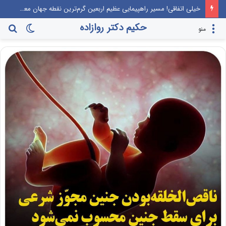
خیلی اتفاقی! مسیر راهپیمایی عظیم اربعین گرم‌ترین نقطه جهان معرفی می‌شود!
حکیم دکتر روازاده
تغییر
جس
منو
پوسته
برا