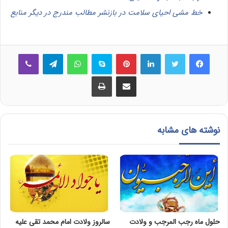
خط مشی احیای سلامت در بازنشر مطالب مندرج در دیگر منابع
فیس بوک
توییتر
لینکدین
‫پین‌ترست
اسکایپ
واتس آپ
تلگرام
وایبر
اشتراک گذاری از طریق ایمیل
چاپ
نوشته های مشابه
حلول ماه رجب المرجب و ولادت
سالروز ولادت امام محمد تقی عليه