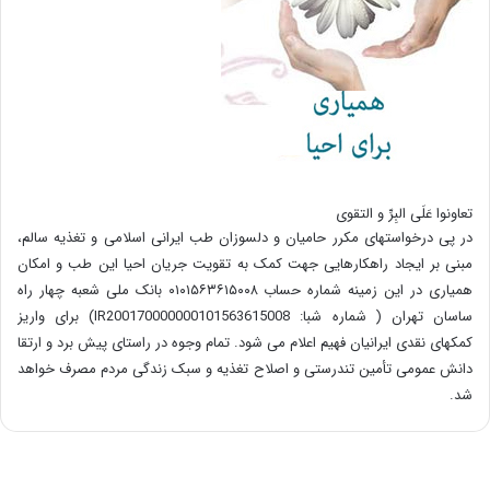
تعاونوا عَلَی البِرِّ و التقوی
در پی درخواستهای مکرر حامیان و دلسوزان طب ایرانی اسلامی و تغذیه سالم،
مبنی بر ایجاد راهکارهایی جهت کمک به تقویت جریان احیا این طب و امکان
همیاری در این زمینه شماره حساب ۰۱۰۱۵۶۳۶۱۵۰۰۸ بانک ملی شعبه چهار راه
ساسان تهران ( شماره شبا: IR200170000000101563615008) برای واریز
کمکهای نقدی ایرانیان فهیم اعلام می شود. تمام وجوه در راستای پیش برد و ارتقا
دانش عمومی تأمین تندرستی و اصلاح تغذیه و سبک زندگی مردم مصرف خواهد
شد.