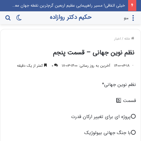
خیلی اتفاقی! مسیر راهپیمایی عظیم اربعین گرم‌ترین نقطه جهان معرفی می‌شود!
حکیم دکتر روازاده
تغییر
جس
منو
پوسته
برا
خانه
/
اخبار
نظم نوین جهانی – قسمت پنجم
۱۴۰۰-۰۳-۱۸
آخرین به روز رسانی: ۱۴۰۰-۰۳-۱۸
۰
کمتر از یک دقیقه
نظم نوین جهانی*
قسمت 5️⃣
⭕️پروژه ای برای تغییر ارکان قدرت
⭕️با جنگ جهانی بیولوژیک