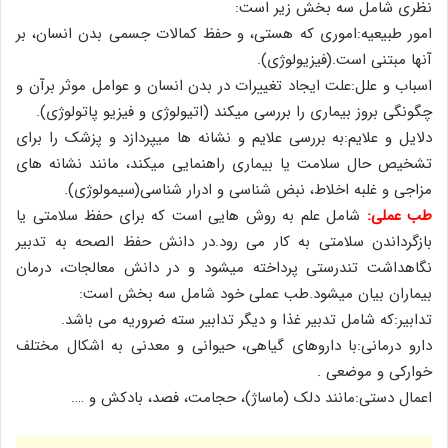
نظری شامل سه بخش زیر است:
امور طبیعیه:اموری که هستی، و حفظ کمالات جسمی بدن انسان، بر
آنها مبتنی است.(فیزیولوژی).
اسباب و علل:علت ایجاد تغییرات در بدن انسان و عوامل موثر برآن و
چگونگی بروز بیماری را بررسی میکند (اتیولوژی و فیزیو پاتولوژی).
دلایل و علایم:به بررسی علایم و نشانه ها میپردازد و پزشک را برای
تشخیص حال سلامت یا بیماری راهنمایی میکند، مانند نشانه های
مزاجی و غلبه اخلاط، نبض شناسی و ادرار شناسی(سیمولوژی).
طب عملی:
شامل علم به روش هایی است که برای حفظ سلامتی یا
بازگرداندن سلامتی به کار می رود.در دانش حفظ الصحه به تدبیر
نگاهداشت تندرستی پرداخته میشود و در دانش معالجات، درمان
بیماران بیان میشود.طب عملی خود شامل سه بخش است:
تدابیر:که شامل تدبیر غذا و دیگر تدابیر سته ضروریه می باشد.
دارو درمانی:با داروهای گیاهی، حیوانی و معدنی به اشکال مختلف
خوارکی و موضعی .
اعمال دستی:مانند دلک (ماساژ)، حجامت، فصد، بادکش و ….