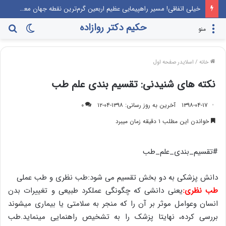
خیلی اتفاقی! مسیر راهپیمایی عظیم اربعین گرم‌ترین نقطه جهان معرفی می‌شود!
حکیم دکتر روازاده
تغییر
جس
منو
پوسته
برا
خانه
/
اسلایدر صفحه اول
نکته های شنیدنی: تقسیم بندی علم طب
۱۳۹۸-۰۴-۱۷
آخرین به روز رسانی: ۱۳۹۸-۰۴-۱۲
۰
خواندن این مطلب ۱ دقیقه زمان میبرد
#تقسیم_بندی_علم_طب
دانش پزشکی به دو بخش تقسیم می شود:طب نظری و طب عملی
طب نظری:
یعنی دانشی که چگونگی عملکرد طبیعی و تغییرات بدن
انسان وعوامل موثر بر آن را که منجر به سلامتی یا بیماری میشوند
بررسی کرده، نهایتا پزشک را به تشخیص راهنمایی مینماید.طب