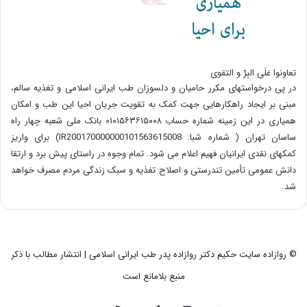
تعاونوا عَلَی البِرِّ و التقوی
در پی درخواستهای مکرر حامیان و دلسوزان طب ایرانی اسلامی و تغذیه سالم،
مبنی بر ایجاد راهکارهایی جهت کمک به تقویت جریان احیا این طب و امکان
همیاری در این زمینه شماره حساب ۰۱۰۱۵۶۳۶۱۵۰۰۸ بانک ملی شعبه چهار راه
ساسان تهران ( شماره شبا: IR200170000000101563615008) برای واریز
کمکهای نقدی ایرانیان فهیم اعلام می شود. تمام وجوه در راستای پیش برد و ارتقا
دانش عمومی تأمین تندرستی و اصلاح تغذیه و سبک زندگی مردم مصرف خواهد
شد.
© روازاده سایت حکیم دکتر روازاده پدر طب ایرانی اسلامی | انتشار مطالب با ذکر
منبع بلامانع است