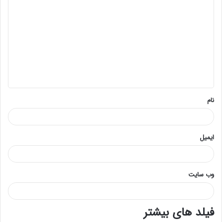
ی
د
گ
ا
ه
*
نام
ایمیل
وب‌ سایت
فیلد های بیشتر