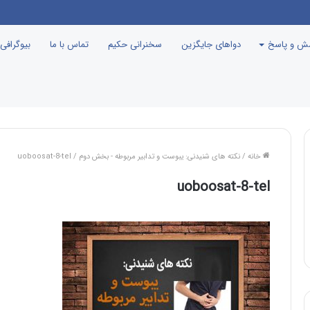
نامه جوانی جمعیت، درست مثل این می‌مونه که صدام رو دعوت کنن راهیان نور!
سش و پاسخ
دواهای جایگزین
سخنرانی حکیم
تماس با ما
بیوگرافی
خانه
/
نکته های شنیدنی: یبوست و تدابیر مربوطه - بخش دوم
/
uoboosat-8-tel
uoboosat-8-tel