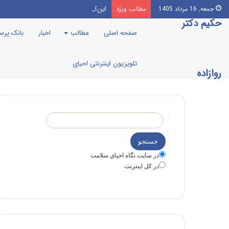
این‌که مرندی رو بیارن صدا‌ و سیما، بر
جمعه, 16 مرداد 1405
مطالب ویژه
حکیم دکتر
صفحه اصلی
مطالب
اخبار
بانک پر
تلویزیون اینترنتی احیای
روازاده
در سايت نگاه احياي سلامت
در كل اينترنت