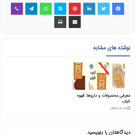
فیس بوک
توییتر
لینکدین
‫پین‌ترست
اسکایپ
واتس آپ
تلگرام
وایبر
اشتراک گذاری از طریق ایمیل
چاپ
نوشته های مشابه
معرفی محصولات و داروها: قهوه
نایاب
۱۳۹۴-۰۳-۰۳
دیدگاهتان را بنویسید