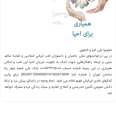
تعاونوا عَلَی البِرِّ و التقوی
در پی درخواستهای مکرر حامیان و دلسوزان طب ایرانی اسلامی و تغذیه سالم،
مبنی بر ایجاد راهکارهایی جهت کمک به تقویت جریان احیا این طب و امکان
همیاری در این زمینه شماره حساب ۰۱۰۱۵۶۳۶۱۵۰۰۸ بانک ملی شعبه چهار راه
ساسان تهران ( شماره شبا: IR200170000000101563615008) برای واریز
کمکهای نقدی ایرانیان فهیم اعلام می شود. تمام وجوه در راستای پیش برد و ارتقا
دانش عمومی تأمین تندرستی و اصلاح تغذیه و سبک زندگی مردم مصرف خواهد
شد.