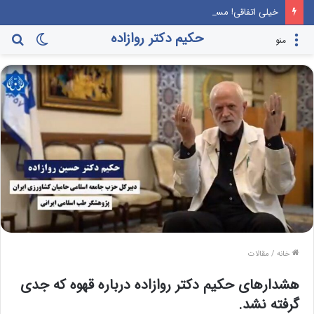
خیلی اتفاقی! مسیر راهپیمایی عظیم اربعین گرم‌ترین نقطه جهان معرفی می‌شود!
حکیم دکتر روازاده
تغییر
جس
منو
پوسته
برا
خانه
/
مقالات
هشدارهای حکیم دکتر روازاده درباره قهوه که جدی
گرفته نشد.