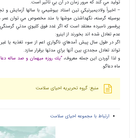
توليد مي كند كه مرور زمان در آن بي تاثير است.
– اخيراً ولاديميرنيكي تين استاد بيوشيمي با سالها آزمايش و 
بوسيله گرسنه، نگهداشتن موشها با متد مخصوص مي توان عمر متو
پرفسور نامبرده معتقد است كه اگر غدد فوق كليوي مدتي گرسنگي
عدم تعادل شده اند بخورند از اينرو:
اگر در طول سال پيش آمدهاي ناگواري اعم از سوء تغذيه يا غير 
تواند تعادل مجددي بين آنها براي مدتها برقرار سازد.
و لذا آوردن اين جمله معروف،
“يك روزه ميهمان و صد ساله دعا
ماه دعاگو.
منبع: گروه تحریریه احیای سلامت
ارتباط با مجموعه احیای سلامت