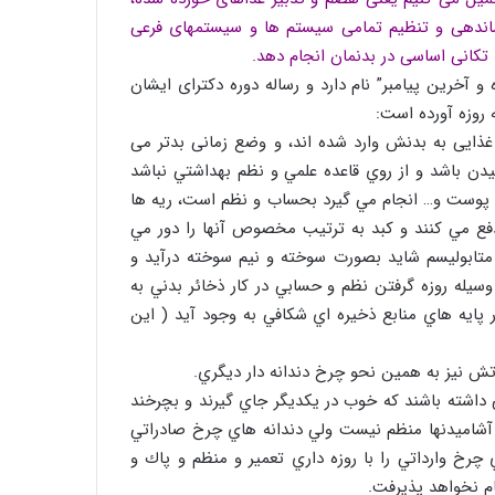
ماندهی و تنظیم تمامی سیستم ها و سیستمهای فرعی
 تکانی اساسی در بدنمان انجام دهد.
 آخرین پیامبر” نام دارد و رساله دوره دكترای ایشان
روزه آورده است:
د غذایی به بدنش وارد شده اند، و وضع زمانی بدتر می
یدن باشد و از روي قاعده علمي و نظم بهداشتي نباشد
 و پوست و… انجام مي گيرد بحساب و نظم است، ريه ها
دفع مي كنند و كبد به ترتيب مخصوص آنها را دور مي
 متابوليسم شايد بصورت سوخته و نيم سوخته درآيد و
وسيله روزه گرفتن نظم و حسابي در كار ذخائر بدني به
ايه هاي منابع ذخيره اي شكافي به وجود آيد ( اين
ش نيز به همين نحو چرخ دندانه دار ديگري.
داشته باشند كه خوب در يكديگر جاي گيرند و بچرخند
آشاميدنها منظم نيست ولي دندانه هاي چرخ صادراتي
 چرخ وارداتي را با روزه داري تعمير و منظم و پاك و
ام نخواهد پذيرفت.