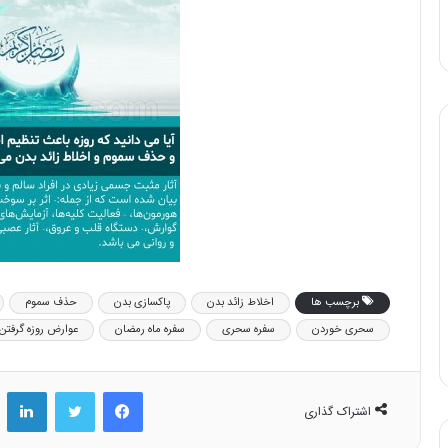
برچسب ها
اخلاط زائد بدن
پاکسازی بدن
حذف سموم
سحری خوردن
سفره سحری
سفره ماه رمضان
عوارض روزه گرفتن
فیس بوک
توییتر
لینکد
اشتراک گذاری