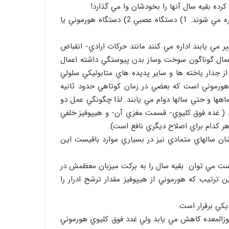
ده بقيه سال آنها را بخودشان وا مي گذارد!
جواب: اعمال بدن بوسيله دو دستگاه تنظيم كننده بسيار مهم اداره مي شوند. 1) دستگاه عصبي 2) دستگاه هورموني يا
 مي يابند اداره مي كنند مانند حركات ارادي- انقباض
عمال گوناگون سوخت وساز بدن پيوستگي داشته اعمال
ز جدار ياخته ها و ساير پديده هاي متابوليكي سلولي
ت هورموني است كه بعضي در زمان كوتاهي حدود ثانيه
ماهها و حتي سالها دوام مي يابند. لذا چگونگي عمل دو
د ( غده فوق كليوي- قسمت مغزي آن- و هيپوفيز خلفي
هر كدام براي اصلاح ديگري نافع است).
رشان سالهاي متمادي نيز در بسياري موارد باقيست اين
ر است مي توان بقيه سال را به بركت ميزبان معظمش در
ترتيب كه هورموني از هيپوفيز مقدار ترشح ادرار را
يكي برقرار است.
وزالمعده كاهش مي يابد ولي غدد فوق كليوي هورموني