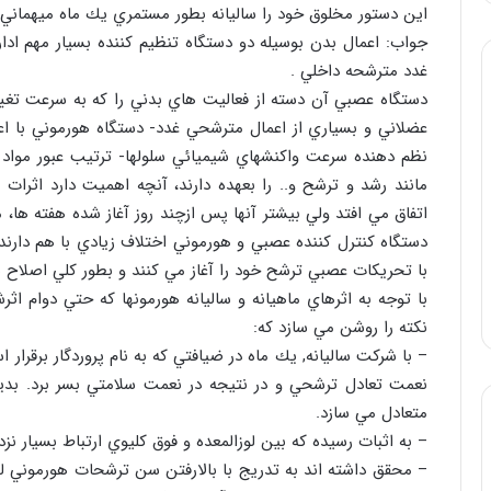
اين دستور مخلوق خود را ساليانه بطور مستمري يك ماه ميهماني كر
غدد مترشحه داخلي .
دستگاه عصبي آن دسته از فعاليت هاي بدني را كه به سرعت تغيير
عضلاني و بسياري از اعمال مترشحي غدد- دستگاه هورموني با ا
نظم دهنده سرعت واكنشهاي شيميائي سلولها- ترتيب عبور مواد ا
مانند رشد و ترشح و.. را بعهده دارند، آنچه اهميت دارد اثرا
اتفاق مي افتد ولي بيشتر آنها پس ازچند روز آغاز شده هفته ها، 
دستگاه كنترل كننده عصبي و هورموني اختلاف زيادي با هم دارن
با تحريكات عصبي ترشح خود را آغاز مي كنند و بطور كلي اصلاح 
با توجه به اثرهاي ماهيانه و ساليانه هورمونها كه حتي دوام اث
نكته را روشن مي سازد كه:
– با شركت ساليانه, يك ماه در ضيافتي كه به نام پروردگار برقرا
نعمت تعادل ترشحي و در نتيجه در نعمت سلامتي بسر برد. بدين 
متعادل مي سازد.
– به اثبات رسيده كه بين لوزالمعده و فوق كليوي ارتباط بسيار نزد
– محقق داشته اند به تدريج با بالارفتن سن ترشحات هورموني ل