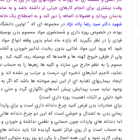
وقت بیشتری برای انجام کارهای جزئی تر داشته باشد و به سا
بدنمان بپردازد و فضولات اضافه را دور کند و به اصطلاح یک خانه
شهید دكتر سید رضا پاك نژاد
در مجموعه ای كه ” اولین دانشگاه و
بوده، در خصوص روزه داری و شستشوی مواد مسموم بدن بوسیله 
فردی را در نظر بگیرید كه يازده ماه تمام بدون وقفه انواع موا
شود که ورود این مواد غذایی بدون رعایت تدابیر خوردن و آشام
ولی از طرفی خروج كهنه ها و فاسدها كه بوسيله ريه، كليه، كبد
سموم را به نظم خارج مي سازند و كليه ها زهرها را به حساب 
نمايد، لاجرم انبارهاي ذخيره اي، درست و مرتب پر نشده اند و
ايجاد بيماريهاي تغذيه اي از اين نيم سوخته ها باشد كه اگر به 
وجود نيايد سبب پيدايش پيش آمدهاي ناگواري گردد و حتي در پ
خود دليلي بر اثبات اهمیت روزه داري است)
براي صادرات بدن فرض كنيد چرخ دندانه داري است و براي واردات
زماني بدن به اعتدال و خوشي است كه اين دو چرخ دندانه هائي 
اما دندانه هاي واردات چون حسابي و نظمي نداشته و خوردن و 
به حساب است و از روي غرائز تعبيه گرديده لذا بايد دندانه هاي
روغن كاري نمود و اين همه اعمال با يكي دو روز روزه متوالي انج