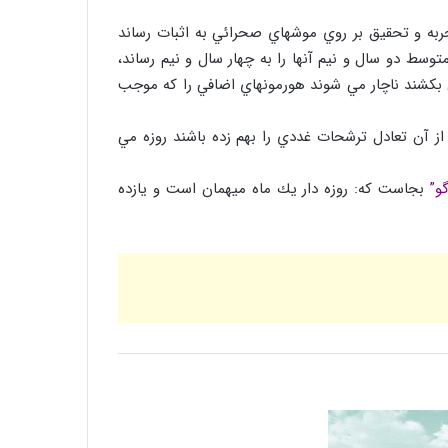
تجربه و تحقيق بر روي موشهاي صحرائي به اثبات رساند
سط دو سال و نیم آنها را به چهار سال و نيم رساند،
توصیه بهداشتی: گوجه سبز و چغاله بادام
 بكشند ناچار مي شوند هورمونهاي اضافي را كه موجب
از آن تعادل ترشحات غددي را بهم زده باشند روزه مي
قرص ضد بارداری عامل 4 برابري لخته‌ مغزي
در زنان در ماه رمضان
گو”
بجاست كه: روزه دار يك ماه ميهمان است و يازده
سائیدگی مفاصل( آرتروز )
روغن زیتون غذای معروف پیامبران
طرز تهیه شیرینی سنتی گوش فیل ویژه ماه
مبارک رمضان