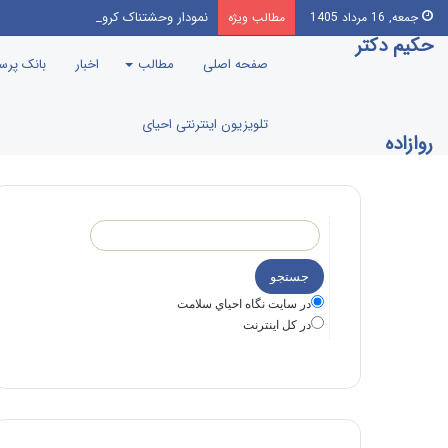
نمودار وحشتناک کرونا قبل و پس از واکس
جمعه, 16 مرداد 1405
مطالب ویژه
حکیم دکتر
صفحه اصلی
مطالب
اخبار
بانک پر
تلویزیون اینترنتی احیای
روازاده
در سايت نگاه احياي سلامت
در كل اينترنت