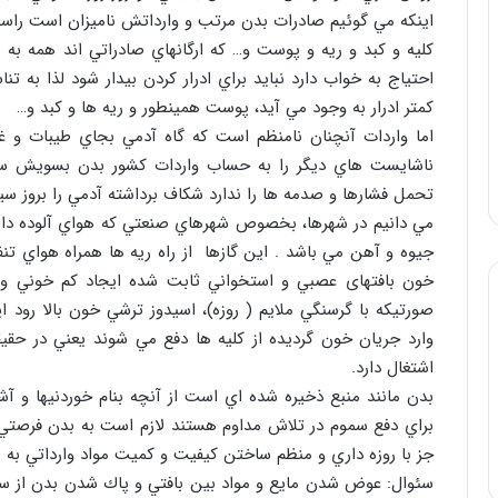
اينكه مي گوئيم صادرات بدن مرتب و وارداتش ناميزان است راس
كليه و كبد و ريه و پوست و… كه ارگانهاي صادراتي اند همه به
احتياج به خواب دارد نبايد براي ادرار كردن بيدار شود لذا به
كمتر ادرار به وجود مي آيد، پوست همينطور و ريه ها و كبد و…
اما واردات آنچنان نامنظم است كه گاه آدمي بجاي طيبات و غذ
ناشايست هاي ديگر را به حساب واردات كشور بدن بسويش سرا
تحمل فشارها و صدمه ها را ندارد شكاف برداشته آدمي را بروز سياه
مي دانيم در شهرها، بخصوص شهرهاي صنعتي كه هواي آلوده دارن
جيوه و آهن مي باشد . اين گازها از راه ريه ها همراه هواي تن
خون بافتهای عصبي و استخواني ثابت شده ايجاد كم خوني وع
صورتيكه با گرسنگي ملايم ( روزه)، اسيدوز ترشي خون بالا رو
وارد جريان خون گرديده از كليه ها دفع مي شوند يعني در حق
اشتغال دارد.
بدن مانند منبع ذخيره شده اي است از آنچه بنام خوردنيها و آش
براي دفع سموم در تلاش مداوم هستند لازم است به بدن فرصتي
جز با روزه داري و منظم ساختن كيفيت و كميت مواد وارداتي ب
سئوال: عوض شدن مايع و مواد بين بافتي و پاك شدن بدن از سمو