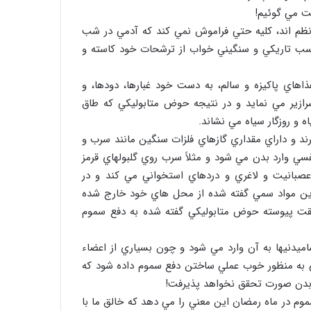
ت مي گوئيم!
 نظم اند، كليه حتي فراموش نمي كند كه آدمي در شب
 تناسب تاريكي و سنگيني خواب از ترشحات خود كاسته و
اهاي پاكيزه و سالم، به دست خود غبارها، دودها، و
زير مي نمايد و در نتيجه حوض متابوليكي كه طاق
 و روزگار سياه مي نشاند.
د و داراي مقداري گازهاي فلزات سنگين مانند سرب و
فسي وارد بدن مي شود و مثلاً سرب روي گلبولهاي قرمز
صبانيت و لاغري و دردهاي استخواني مي كند و در
د اين مواد سمي گفته شده از محل هاي خود خارج شده
يقت پيوسته حوض متابوليكي گفته شده به دفع سموم
اميدنيها به آن وارد مي شود و چون بسياري از اعضاء
 به منظور خوب عملي ساختن دفع سموم داده شود كه
ه بدن صورت تحقق نخواهد پذيرفت!
م در ماه رمضان اين معني را مي دهد كه خالق ما با