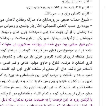
– آثار عصبی و روانی،
– اثر بر الکترولیت‌ها و شاخص‌های خون‌سازی،
– اثر بر کاهش وزن و … می‌باشد.
– شیوع حملات صرعی در روزه‌داران ماه مبارک رمضان کاهش می‌ی
– روزه‌داری سبب کاهش افسردگی، افکار پارانوئیدی و وسواس می‌
ماه رمضان را از آن جهت ماه صبر نامیده‌اند چون صابر و روزه‌دار خ
خویشتن را از آنها باز می‌دارد. صبر یکی از طرق سلامت و بهداشت 
متن فوق مطلبی بود درج شده در روزنامه همشهری در سنوات گ
ساده تر این موضوع می توان میز کار یک کارمند را در نظر گرفت 
دلیل مشغله کاری از انجام کارهای جزئی باز می ماند و کشوها، وس
کاری ایشان نا مرتب، شلوغ و حاوی موارد اضافی و غیر ضرور می
نامنظم نیز باشد. حال اگر مدتی از مشغله کاری این فرد کاسته
عقب مانده و نظافت و مرتب کردن این نابسامانی ها بپردازد، کش
ضرور را از کشو و فایلها و روی میز خارج نماید و فایلهای ذخیره 
خانه تکانی شب عید که ما ایرانیان به عنوان یک رسم هر ساله ا
موارد جزئی تر رسیدگی کرده و تمام اشیاء و فضاهای دور از چشم د
با گرفتن روزه ما این فرصت را به طبیعت مدبره بدنمان، که ذیل ا
کار اصلی و مشغله ای که روزانه با خوردنهای پی در پی به آن 