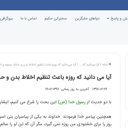
یناسیون در ایسلند
سش و پاسخ
دواهای جایگزین
سخنرانی حکیم
تماس با ما
بیوگرافی
خانه
/
آیا میدانید که ...
/
آیا می دانید که روزه باعث تنظیم اخلاط بدن و حذف سموم و اخ
آیا می دانید که روزه باعث تنظیم اخلاط بدن و ح
۱۳۹۸-۰۲-۲۶
آخرین به روز رسانی: ۱۳۹۸-۰۲-۱۹
با دو حدیث از
رسول خدا (ص)
این بحث را شرع می کنیم، ایشان
همچنین پیامبر خدا فرمودند: خداوند به یکی از پیامبران بنی اس
روز را برای خشنودی من روزه نمی گیرد، مگر آن که تن او را سالم 