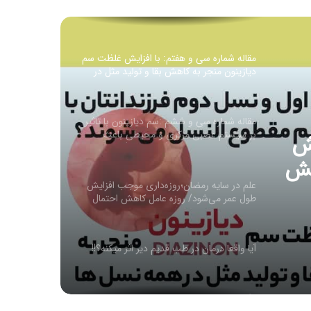
ماه رومی ایار
مقاله شماره سی و هفتم: با افزایش غلظت سم
دیازینون منجر به کاهش بقا و تولید مثل در
همه نسل ها می شود
مقاله شماره سی و ششم :سم دیازینون با تاثیر
بر سیستم عصبی مرکزی و محیطی باعث
یش
تغییر در سوخت و ساز (متابولیسم)
کربوهیدرات می شود
هش
علم در سایه رمضان؛روزه‌داری موجب افزایش
می
طول عمر می‌شود/ روزه عامل کاهش احتمال
ابتلا به سرطان
آیا واقعا درمان در طب قدیم دیر اثر میکنه؟!!
داروی تقویت عصب