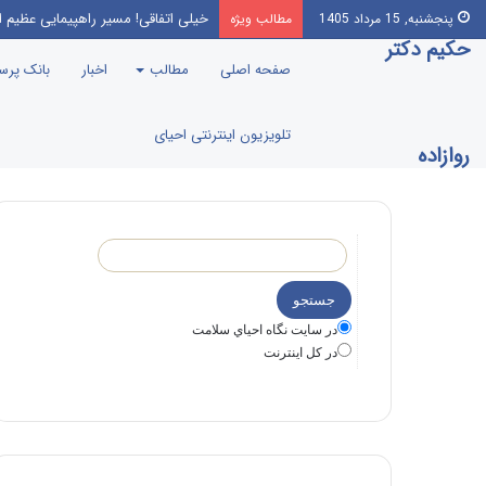
خیلی اتفاقی! مسیر راهپیمایی عظیم ا
پنجشنبه, 15 مرداد 1405
مطالب ویژه
حکیم دکتر
صفحه اصلی
مطالب
اخبار
بانک پر
تلویزیون اینترنتی احیای
روازاده
در سايت نگاه احياي سلامت
در كل اينترنت