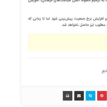
ه، به ترسیم خطوط اصلی سیاست‌های فرهنگی، آموزشی
داروی تقویت عصب
و افزایش نرخ جمعیت پیش‌بینی شود اما تا زمانی که
ه مطلوب نیز حاصل نخواهد شد.
مقاله شماره سی وسوم: سم دیازینون می تواند
سوخت و ساز عادی و معمولی کبد سالم را
دست کاری کند و منجر به مسمومیت حاد
شود
تدابیر ماه مبارک رمضان
ابع
فواید و خواص درمانی انجیر
چای گزنه
ین
‫پین‌ترست
اسکایپ
اشتراک گذاری از طریق ایمیل
چاپ
بیان احوال شهرهای رومیّه و کیفیّت تدبیر آن: