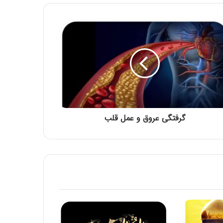
مقاله شماره سی وسوم: سم دیازینون می تواند
سوخت و ساز عادی و معمولی کبد سالم را
دست کاری کند و منجر به مسمومیت حاد
شود
تدابیر ماه مبارک رمضان
فواید و خواص درمانی انجیر
گرفتگی عروق و عمل قلب
چای گزنه
بیان احوال شهرهای رومیّه و کیفیّت تدبیر آن:
ماه رومی ایار
مقاله شماره سی و هفتم: با افزایش غلظت سم