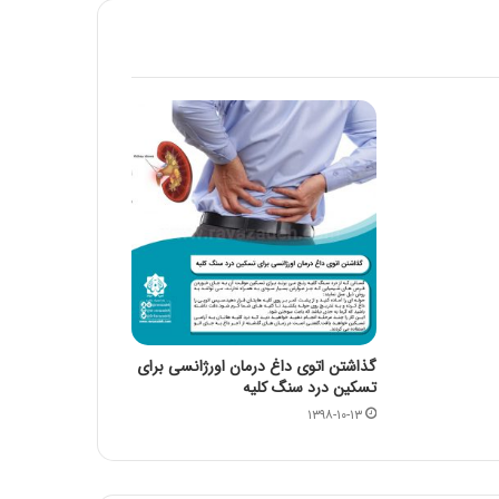
مقاله شماره سی و هفتم: با افزایش غلظت سم
دیازینون منجر به کاهش بقا و تولید مثل در
همه نسل ها می شود
مقاله شماره سی و ششم :سم دیازینون با تاثیر
بر سیستم عصبی مرکزی و محیطی باعث
تغییر در سوخت و ساز (متابولیسم)
کربوهیدرات می شود
علم در سایه رمضان؛روزه‌داری موجب افزایش
طول عمر می‌شود/ روزه عامل کاهش احتمال
ابتلا به سرطان
آیا واقعا درمان در طب قدیم دیر اثر میکنه؟!!
گذاشتن اتوی داغ درمان اورژانسی برای
تسکین درد سنگ کلیه
۱۳۹۸-۱۰-۱۳