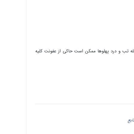
داروی تقویت عصب
له تب و درد پهلوها ممکن است حاکی از عفونت کلیه
مقاله شماره سی وسوم: سم دیازینون می تواند
سوخت و ساز عادی و معمولی کبد سالم را
دست کاری کند و منجر به مسمومیت حاد
شود
تدابیر ماه مبارک رمضان
فواید و خواص درمانی انجیر
ابع
چای گزنه