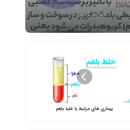
داروی تقویت عصب
مقاله شماره سی وسوم: سم دیازینون می تواند
سوخت و ساز عادی و معمولی کبد سالم را
دست کاری کند و منجر به مسمومیت حاد
شود
تدابیر ماه مبارک رمضان
فواید و خواص درمانی انجیر
چای گزنه
بیماری های مرتبط با غلبه بلغم
بیان احوال شهرهای رومیّه و کیفیّت تدبیر آن:
ماه رومی ایار