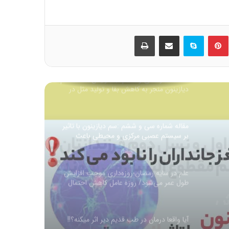
بیان احوال شهرهای رومیّه و کیفیّت تدبیر آن:
ماه رومی ایار
ین
‫پین‌ترست
اسکایپ
اشتراک گذاری از طریق ایمیل
چاپ
مقاله شماره سی و هفتم: با افزایش غلظت سم
دیازینون منجر به کاهش بقا و تولید مثل در
همه نسل ها می شود
مقاله شماره سی و ششم :سم دیازینون با تاثیر
بر سیستم عصبی مرکزی و محیطی باعث
تغییر در سوخت و ساز (متابولیسم)
کربوهیدرات می شود
علم در سایه رمضان؛روزه‌داری موجب افزایش
طول عمر می‌شود/ روزه عامل کاهش احتمال
ابتلا به سرطان
آیا واقعا درمان در طب قدیم دیر اثر میکنه؟!!