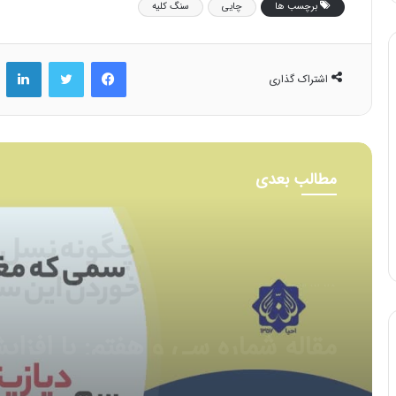
برچسب ها
چایی
سنگ کلیه
فیس بوک
توییتر
لینکد
اشتراک گذاری
مطالب بعدی
۱۴۰۳-۱۲-۲۲
مقاله شماره سی و ششم :سم
دیازینون با تاثیر بر سیستم عصبی
مرکزی و محیطی باعث تغییر در