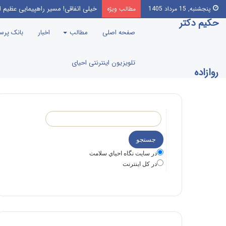
این‌که مرندی رو بیارن صدا‌ و سیما،
پنجشنبه, 15 مرداد 1405
مطالب ویژه
حکیم دکتر
صفحه اصلی
مطالب
اخبار
بانک پر
تلویزیون اینترنتی احیای
روازاده
در سايت نگاه احياي سلامت
در كل اينترنت