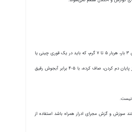
ی گوارش و اختلال هضم نمی‌شوند.
– بیشینه مقدار مصرف این بذرها روزی ۱۵ تا ۲۰ گرم است. (روزی ۳ بار، هربار ۵ تا ۷ گرم، که باید در یک قوری چینی یا
بهتر است این بذرها را پیش از دم کردن، نیمکوب کرد، و پس از پایان دم کردن، صاف کرده، با ۵-۴ برابر آبجوش رقیق
 نیست.
د سوزش و گزش مجرای ادرار همراه باشد استفاده از