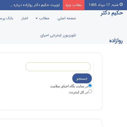
توییت حکیم دکتر روازاده درباره ضرورت 
شنبه, 17 مرداد 1405
مطالب ویژه
حکیم دکتر
صفحه اصلی
مطالب
اخبار
بانک پر
تلویزیون اینترنتی احیای
روازاده
در سايت نگاه احياي سلامت
در كل اينترنت