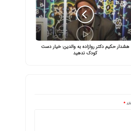
سائیدگی مفاصل( آرتروز )
روغن زیتون غذای معروف پیامبران
غذاهاي محلي استان خراسان جنوبي نام غذا:
هشدار حکیم دکتر روازاده به والدین: خیار دست
آرد بريان
کودک ندهید
فرنی با شیر
اند
*