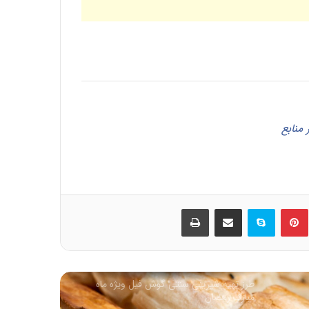
چای به لیمو
سائیدگی مفاصل( آرتروز )
روغن زیتون غذای معروف پیامبران
منابع
غذاهاي محلي استان خراسان جنوبي نام غذا:
آرد بريان
ین
‫پین‌ترست
اسکایپ
اشتراک گذاری از طریق ایمیل
چاپ
فرنی با شیر
طرز تهیه شیرینی سنتی گوش فیل ویژه ماه
مبارک رمضان