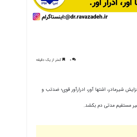
طرز تهیه شیرینی سنتی گوش فیل ویژه ماه
مبارک رمضان
ماه مبارک رمضان تمرینی برای ترک عادت
خوردن ناهار
۰
کمتر از یک دقیقه
طرز تهیه شله زرد مخصوص ماه مبارک رمضان
ایش شیرمادر، اشتها آور، ادرارآور قوی؛ ضدتب و
طرز تهیه و خواص آش اوماج
یر مستقیم مدتی دم بکشد.
نکات بهداشتی ماه مبارک رمضان : آیا می
دانید که روزه گرفتن بدون خوردن سحری
بسیار مضر می باشد