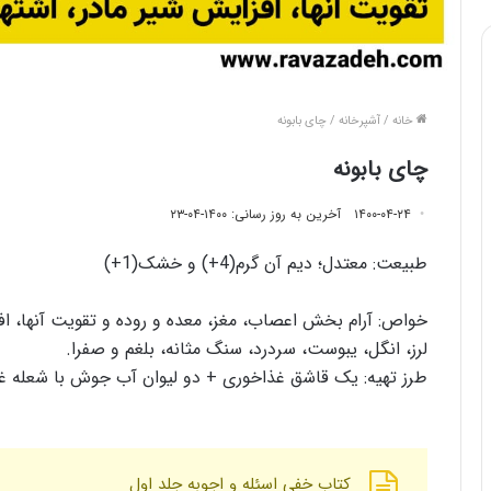
خانه
/
آشپرخانه
/
چای بابونه
چای بابونه
۱۴۰۰-۰۴-۲۴
آخرین به روز رسانی: ۱۴۰۰-۰۴-۲۳
طبیعت: معتدل؛ دیم آن گرم(4+) و خشک(1+)
خواص: آرام بخش اعصاب، مغز، معده و روده و تقویت آنها، افز
لرز، انگل، یبوست، سردرد، سنگ مثانه، بلغم و صفرا.
طرز تهیه: یک قاشق غذاخوری + دو لیوان آب جوش با شعله غ
کتاب خفی اسئله و اجوبه جلد اول