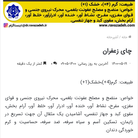
خانه
/
آشپرخانه
چای زعفران
۱۴۰۰-۰۵-۱۹
آخرین به روز رسانی: ۱۴۰۰-۰۵-۰۹
۰
کمتر از یک دقیقه
طبیعت: گرم(4+)،خشک(1+)
خواص: منضج و مصلح عفونت بلغمی، محرک نیروی جنسی و قوای
مغزی، مفرح، نشاط آور، خنده آور، ادرار آور، خلط آور، آرام بخش،
مقوی کبد و جهاز تنفسی، آشامیدن یک مثقال آن جهت تسریع در
زایمان، تسکین آسم و سیاه سرفه، ضد سرفه، حساسیت و کرم
خوردگی دندان.