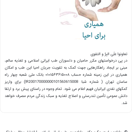
تعاونوا عَلَی البِرِّ و التقوی
در پی درخواستهای مکرر حامیان و دلسوزان طب ایرانی اسلامی و تغذیه سالم،
مبنی بر ایجاد راهکارهایی جهت کمک به تقویت جریان احیا این طب و امکان
همیاری در این زمینه شماره حساب ۰۱۰۱۵۶۳۶۱۵۰۰۸ بانک ملی شعبه چهار راه
ساسان تهران ( شماره شبا: IR200170000000101563615008) برای واریز
کمکهای نقدی ایرانیان فهیم اعلام می شود. تمام وجوه در راستای پیش برد و ارتقا
دانش عمومی تأمین تندرستی و اصلاح تغذیه و سبک زندگی مردم مصرف خواهد
شد.