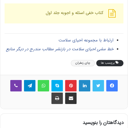
کتاب خفی اسئله و اجوبه جلد اول
ارتباط با مجموعه احیای سلامت
خط مشی احیای سلامت در بازنشر مطالب مندرج در دیگر منابع
برچسب ها
چای زعفران
فیس بوک
توییتر
لینکدین
‫پین‌ترست
اسکایپ
واتس آپ
تلگرام
وایبر
اشتراک گذاری از طریق ایمیل
چاپ
دیدگاهتان را بنویسید