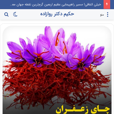
خیلی اتفاقی! مسیر راهپیمایی عظیم اربعین گرم‌ترین نقطه جهان معرفی می‌شود!
حکیم دکتر روازاده
تغییر
جس
منو
پوسته
برا