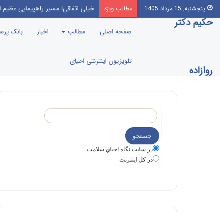
این‌که مرندی رو بیارن صدا‌ و سیما،
پنجشنبه, 15 مرداد 1405
مطالب ویژه
حکیم دکتر
صفحه اصلی
مطالب
اخبار
بانک پر
تلویزیون اینترنتی احیای
روازاده
در سايت نگاه احياي سلامت
در كل اينترنت