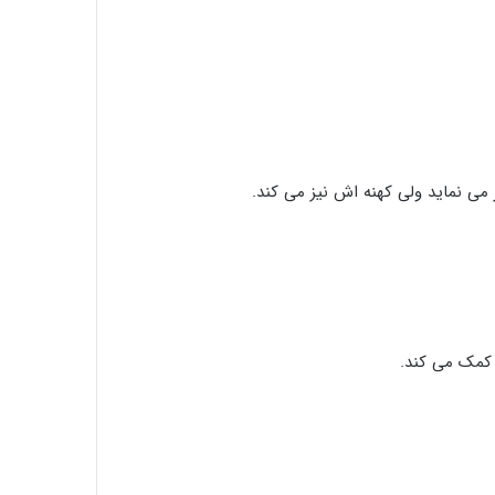
افطار با آب یخ خیلی خطرناکه…
 می نماید ولی کهنه اش نیز می کند.
ماه مبارک رمضان تمرینی برای ترک عادت
خوردن ناهار
طرز تهیه شله زرد مخصوص ماه مبارک رمضان
 کمک می کند.
برای حفظ سلامتی خود، هرگز زولبیا و بامیه
های موجود در بازار را نخورید!