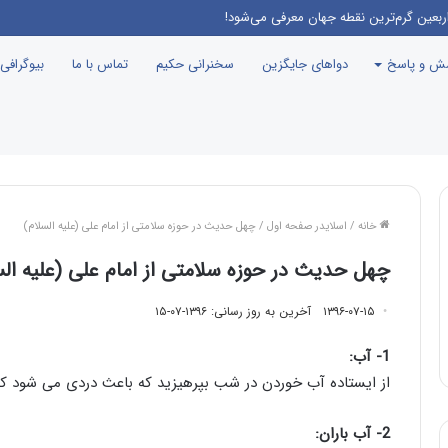
 برنامه جوانی جمعیت، درست مثل این می‌مونه که صدام رو دعوت کنن راهیان نور!
سش و پاسخ
دواهای جایگزین
سخنرانی حکیم
تماس با ما
بیوگرافی
خانه
/
اسلایدر صفحه اول
/
چهل حدیث در حوزه سلامتی از امام علی (علیه السلام)
چهل حدیث در حوزه سلامتی از امام علی (علیه الس
۱۳۹۶-۰۷-۱۵
آخرین به روز رسانی: ۱۳۹۶-۰۷-۱۵
1- آب:
از ایستاده آب خوردن در شب بپرهیزید که باعث دردی می شود که
2- آب باران: