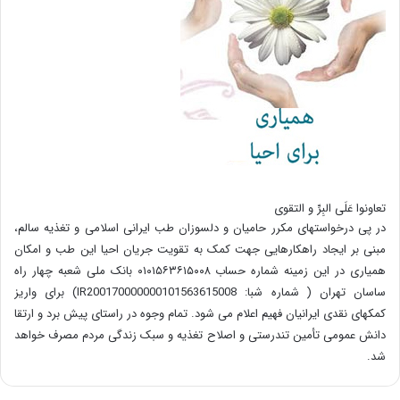
تعاونوا عَلَی البِرِّ و التقوی
در پی درخواستهای مکرر حامیان و دلسوزان طب ایرانی اسلامی و تغذیه سالم،
مبنی بر ایجاد راهکارهایی جهت کمک به تقویت جریان احیا این طب و امکان
همیاری در این زمینه شماره حساب ۰۱۰۱۵۶۳۶۱۵۰۰۸ بانک ملی شعبه چهار راه
ساسان تهران ( شماره شبا: IR200170000000101563615008) برای واریز
کمکهای نقدی ایرانیان فهیم اعلام می شود. تمام وجوه در راستای پیش برد و ارتقا
دانش عمومی تأمین تندرستی و اصلاح تغذیه و سبک زندگی مردم مصرف خواهد
شد.