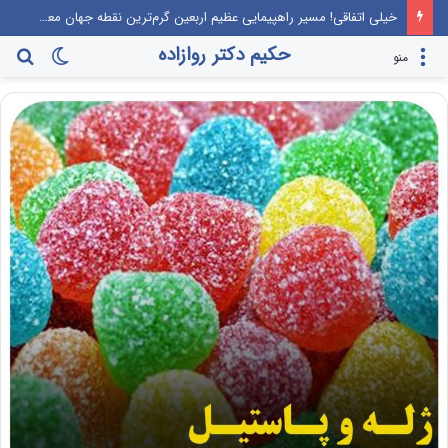
خیلی اتفاقی! مسیر راهپیمایی عظیم اربعین گرم‌ترین نقطه جهان معرفی می‌شود!
حکیم دکتر روازاده
تغییر
جس
منو
پوسته
برا