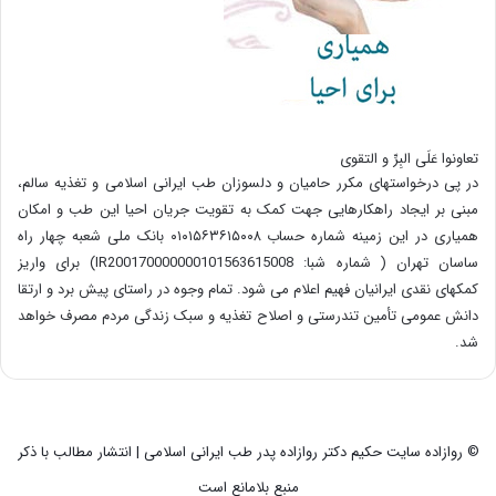
تعاونوا عَلَی البِرِّ و التقوی
در پی درخواستهای مکرر حامیان و دلسوزان طب ایرانی اسلامی و تغذیه سالم،
مبنی بر ایجاد راهکارهایی جهت کمک به تقویت جریان احیا این طب و امکان
همیاری در این زمینه شماره حساب ۰۱۰۱۵۶۳۶۱۵۰۰۸ بانک ملی شعبه چهار راه
ساسان تهران ( شماره شبا: IR200170000000101563615008) برای واریز
کمکهای نقدی ایرانیان فهیم اعلام می شود. تمام وجوه در راستای پیش برد و ارتقا
دانش عمومی تأمین تندرستی و اصلاح تغذیه و سبک زندگی مردم مصرف خواهد
شد.
© روازاده سایت حکیم دکتر روازاده پدر طب ایرانی اسلامی | انتشار مطالب با ذکر
منبع بلامانع است