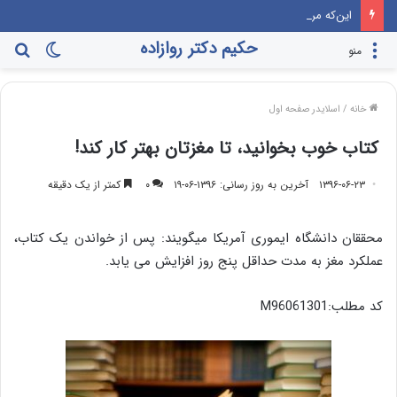
این‌که مرندی رو بیارن صدا‌ و سیما، برنامه جوانی جمعیت، درست مثل این می‌مونه که صدام رو دعوت کنن راهیان نور!
حکیم دکتر روازاده
تغییر
جس
منو
پوسته
برا
خانه
/
اسلایدر صفحه اول
کتاب خوب بخوانید، تا مغزتان بهتر کار کند!
۱۳۹۶-۰۶-۲۳
آخرین به روز رسانی: ۱۳۹۶-۰۶-۱۹
۰
کمتر از یک دقیقه
محققان دانشگاه ایموری آمریکا می‎گویند: پس از خواندن یک کتاب،
عملکرد مغز به مدت حداقل پنج روز افزایش می یابد.
کد مطلب:M96061301