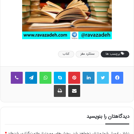
برچسب ها
عملکرد مغز
کتاب
فیس بوک
توییتر
لینکدین
‫پین‌ترست
اسکایپ
واتس آپ
تلگرام
وایبر
اشتراک گذاری از طریق ایمیل
چاپ
دیدگاهتان را بنویسید
نشانی ایمیل شما منتشر نخواهد شد.
بخش‌های موردنیاز علامت‌گذاری شده‌اند
*