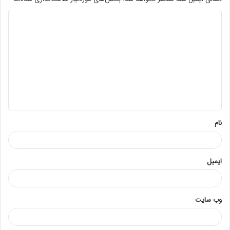
د
ی
د
گ
ا
ه
*
نام
ایمیل
وب‌ سایت