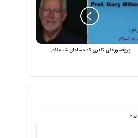
ترشحات پشت حلق چه عوارضی به دنبال
دارد؟
چای اکلیل کوهی
پروفسورهای کافری که مسلمان شده اند..
چای به لیمو
سائیدگی مفاصل( آرتروز )
نکات بهداشتی ماه مبارک رمضان : آیا می
دانید که روزه گرفتن بدون خوردن سحری
اند
*
بسیار مضر می باشد