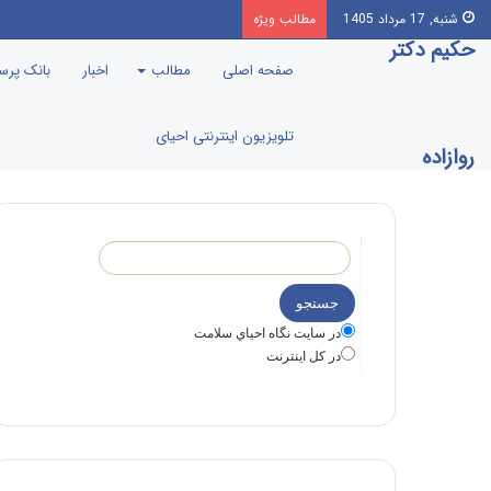
توییت حکیم دکتر روازاده خطاب به یک با
شنبه, 17 مرداد 1405
مطالب ویژه
حکیم دکتر
صفحه اصلی
مطالب
اخبار
بانک پر
تلویزیون اینترنتی احیای
روازاده
در سايت نگاه احياي سلامت
در كل اينترنت