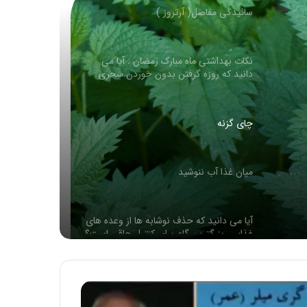
نکات بهداشتی ماه مبارک رمضان : آیا می
دانید که روزه گرفتن بدون خوردن سحری
بسیار مضر می باشد
چای گزنه
میان غذا آب ننوشید
آیا می دانید که حذف نوشابه ها از وعده های
غذایی، بزرگترین گام برای کنترل چاقی است؟
ترک شام ریشه بیماریها
نق زدن و خواب آلوده بودن کودک و مشکل
دفع