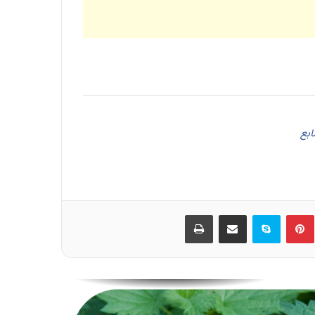
ترک شام ریشه بیماریها
نق زدن و خواب آلوده بودن کودک و مشکل
دفع
ترشحات پشت حلق چه عوارضی به دنبال
دارد؟
ابع
چای اکلیل کوهی
ین
‫پین‌ترست
اسکایپ
اشتراک گذاری از طریق ایمیل
چاپ
چای به لیمو
سائیدگی مفاصل( آرتروز )