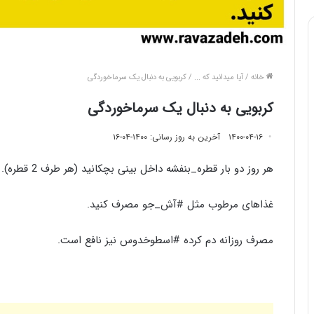
خانه
/
آیا میدانید که ...
/
کربویی به دنبال یک سرماخوردگی
کربویی به دنبال یک سرماخوردگی
۱۴۰۰-۰۴-۱۶
آخرین به روز رسانی: ۱۴۰۰-۰۴-۱۶
هر روز دو بار قطره_بنفشه داخل بینی بچکانید (هر طرف 2 قطره).
غذاهای مرطوب مثل #آش_جو مصرف کنید.
مصرف روزانه دم کرده #اسطوخدوس نیز نافع است.