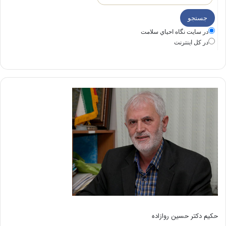
در سايت نگاه احياي سلامت
در كل اينترنت
حکیم دکتر حسین روازاده