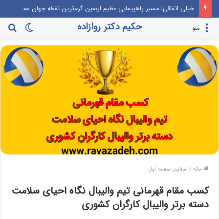
خیلی اتفاقی! مسیر راهپیمایی عظیم اربعین گرم‌ترین نقطه جهان معرفی می‌شود!
حکیم دکتر روازاده
تغییر
جس
منو
پوسته
برا
خانه
/
اسلایدر صفحه اول
کسب مقام قهرمانی تیم والیبال نگاه احیای سلامت
دسته برتر والیبال کارگران کشوری