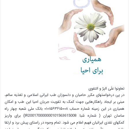
تعاونوا عَلَی البِرِّ و التقوی
در پی درخواستهای مکرر حامیان و دلسوزان طب ایرانی اسلامی و تغذیه سالم،
مبنی بر ایجاد راهکارهایی جهت کمک به تقویت جریان احیا این طب و امکان
همیاری در این زمینه شماره حساب ۰۱۰۱۵۶۳۶۱۵۰۰۸ بانک ملی شعبه چهار راه
ساسان تهران ( شماره شبا: IR200170000000101563615008) برای واریز
کمکهای نقدی ایرانیان فهیم اعلام می شود. تمام وجوه در راستای پیش برد و ارتقا