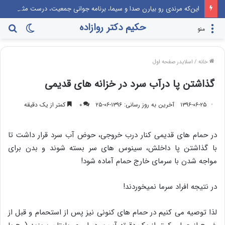
این‌که مرندی رو بیارن صدا‌ و سیما، برنامه جوانی جمعیت، درست مثل این می‌مونه که صدام رو دعوت کنن راهیان نور!
حکیم دکتر روازاده
تغییر
جس
منو
پوسته
برا
خانه
/
اسلایدر صفحه اول
گذاشتن پا درآب سرد در خزانه های قدیمی
۱۳۹۶-۰۶-۲۵
آخرین به روز رسانی: ۱۳۹۶-۰۶-۲۵
۰
کمتر از یک دقیقه
در حمام های قدیمی کنار درب خروجی، حوض آب سرد قرار داشت تا
با گذاشتن پا داخلش، سینوس های‌‌ سر بسته شوند و بدن برای
مواجه شدن با سرمای خارج حمام آماده شود!
در نتیجه افراد سرما نمیخوردند!
لذا توصیه می کنیم در حمام های کنونی نیز پس از استحمام و قبل از