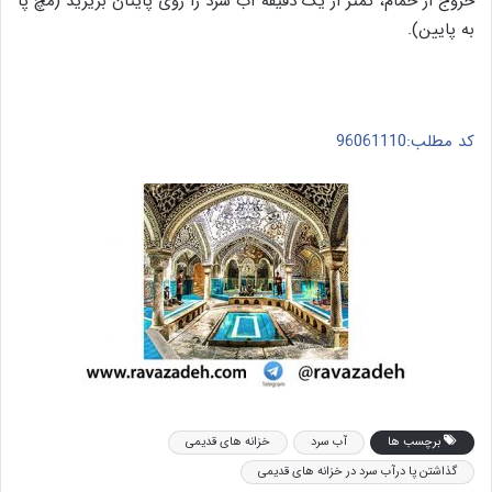
خروج از حمام، کمتر از یک دقیقه آب سرد را روی پایتان بریزید (مچ پا
به پایین).
کد مطلب:96061110
برچسب ها
آب سرد
خزانه های قدیمی
گذاشتن پا درآب سرد در خزانه های قدیمی