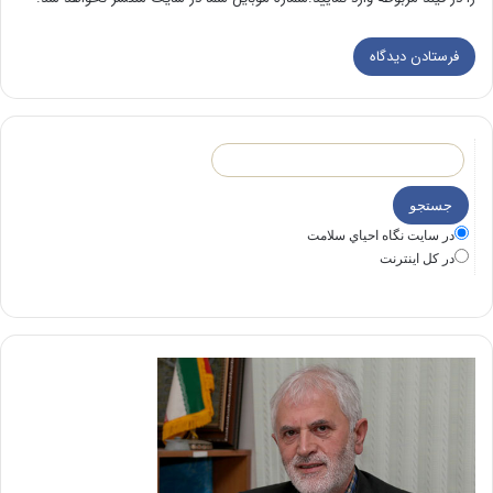
در سايت نگاه احياي سلامت
در كل اينترنت