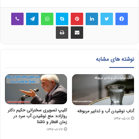
فیس بوک
توییتر
لینکدین
‫پین‌ترست
اسکایپ
واتس آپ
تلگرام
وایبر
اشتراک گذاری از طریق ایمیل
چاپ
نوشته های مشابه
کلیپ تصویری سخنرانی حکیم دکتر
آداب نوشیدن آب و تدابیر مربوطه
روازاده: منع نوشیدن آب سرد در
۱۳۹۷-۰۵-۱۸
زمان افطار و ناشتا
۱۳۹۷-۰۲-۲۷