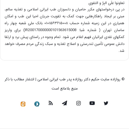
تعاونوا عَلَی البِرِّ و التقوی
در پی درخواستهای مکرر حامیان و دلسوزان طب ایرانی اسلامی و تغذیه سالم،
مبنی بر ایجاد راهکارهایی جهت کمک به تقویت جریان احیا این طب و امکان
همیاری در این زمینه شماره حساب ۰۱۰۱۵۶۳۶۱۵۰۰۸ بانک ملی شعبه چهار راه
ساسان تهران ( شماره شبا: IR200170000000101563615008) برای واریز
کمکهای نقدی ایرانیان فهیم اعلام می شود. تمام وجوه در راستای پیش برد و ارتقا
دانش عمومی تأمین تندرستی و اصلاح تغذیه و سبک زندگی مردم مصرف خواهد
شد.
© روازاده سایت حکیم دکتر روازاده پدر طب ایرانی اسلامی | انتشار مطالب با ذکر
منبع بلامانع است
توییتر
یوتیوب
اینستاگرام
تلگرام
خوراک
سروش
کانال
رسمی