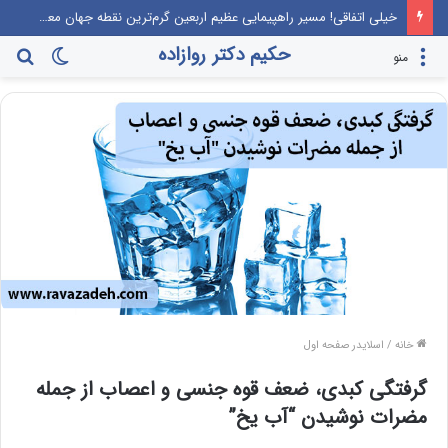
خیلی اتفاقی! مسیر راهپیمایی عظیم اربعین گرم‌ترین نقطه جهان معرفی می‌شود!
حکیم دکتر روازاده
تغییر
جس
منو
پوسته
برا
خانه
/
اسلایدر صفحه اول
گرفتگی کبدی، ضعف قوه جنسی و اعصاب از جمله
مضرات نوشیدن “آب یخ”