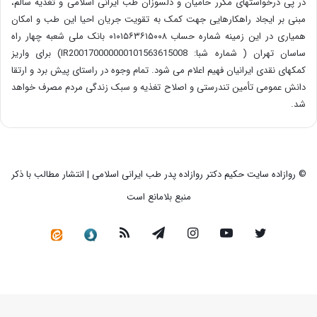
در پی درخواستهای مکرر حامیان و دلسوزان طب ایرانی اسلامی و تغذیه سالم،
مبنی بر ایجاد راهکارهایی جهت کمک به تقویت جریان احیا این طب و امکان
همیاری در این زمینه شماره حساب ۰۱۰۱۵۶۳۶۱۵۰۰۸ بانک ملی شعبه چهار راه
ساسان تهران ( شماره شبا: IR200170000000101563615008) برای واریز
کمکهای نقدی ایرانیان فهیم اعلام می شود. تمام وجوه در راستای پیش برد و ارتقا
دانش عمومی تأمین تندرستی و اصلاح تغذیه و سبک زندگی مردم مصرف خواهد
شد.
© روازاده سایت حکیم دکتر روازاده پدر طب ایرانی اسلامی | انتشار مطالب با ذکر
منبع بلامانع است
توییتر
یوتیوب
اینستاگرام
تلگرام
خوراک
سروش
کانال
رسمی
در