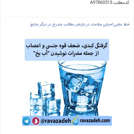
کدمطلب:A97060513
خط مشی احیای سلامت در بازنشر مطالب مندرج در دیگر منابع