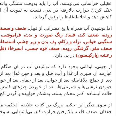
عقیلی خراسانی می‌نویسد: آب را باید به‌وقت تشنگی واقعی و
خنک کردن حرارت بالارفته در بدن، نسبت به تقویت آن اق
کاهش دهد و اخلاط غلیظ را رقیق گرداند.
اما نوشیدن آب همراه با یخ مضراتی از قبیل:
ضعف و سستی
روده، ضعف کبد، فساد رنگ صورت و بدن، فراموشی، کند
سنگینی حواس، نزله و زکام، پف بدن و زیر چشم، استسقاء
ضعف مغز، گرفتگی روده، ضعف قوه جنسی، استرخاء (فلج 
رعشه (پارکینسون)
در پی دارد.
از جهتی، اوقاتی وجود دارد که نوشیدن آب در آن هنگام
عبارتند از: سیری از غذا و آب، قبل و بعد و حین غذا، بعد
بعد از جماع، بلافاصله بعد از خواب، بعد از حمام، بعد از خو
خوردن ترشی‌ها و شیرینی‌ها، بعد از خوردن چیزهای قابض 
حالت ایستاده، کمر محکم بسته، به‌شکم خوابیده و گردن کج.
از سوی دیگر این حکیم بزرگ در کتاب خلاصة الحکمه م
خفقان، ضعف قلب، بالا رفتن حرارت کبد، بی‌اشتهایی، سوخت