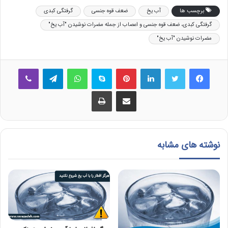
برچسب ها
آب یخ
ضعف قوه جنسی
گرفتگی کبدی
گرفتگی کبدی، ضعف قوه جنسی و اعصاب از جمله مضرات نوشیدن "آب یخ"
مضرات نوشیدن "آب یخ"
فیس بوک
توییتر
لینکدین
‫پین‌ترست
اسکایپ
واتس آپ
تلگرام
وایبر
اشتراک گذاری از طریق ایمیل
چاپ
نوشته های مشابه