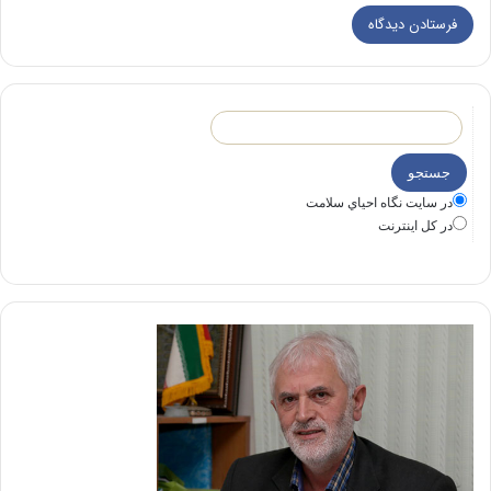
در سايت نگاه احياي سلامت
در كل اينترنت