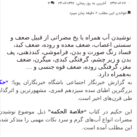
۱۳۹۷-۰۶-۲۷
آخرین به روز رسانی: ۱۳۹۷-۰۶-۲۴
۳
خواندن این مطلب ۲ دقیقه زمان میبرد
نوشیدن آب همراه با یخ مضراتی از قبیل ضعف و
سستی اعصاب، ضعف معده و روده، ضعف کبد،
فساد رنگ صورت و بدن، فراموشی، کند‌ذهنی، پف
بدن و زیر چشم، گرفتگی کبدی، میگرن، ضعف
مغز، گرفتگی روده، ضعف قوه جنسی و …
به‌همراه دارد.
به گزارش خبرنگار اجتماعی باشگاه خبرنگاران پویا؛
“حک
بزرگترین اطبای سده سیزدهم قمری، مشهورترین و اثرگذار
طی قرن‌های اخیر است.
این حکیم در کتاب
“خلاصة الحکمه”
ذیل موضوع نوشیدن 
مضرات انواع آب‌های گرم و سرد نکات مهمی را متذکر شده ک
این مطلب آمده است.