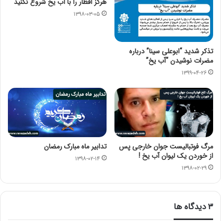
هرگز افطار را با آب یخ شروع نکنید
۱۳۹۸-۰۳-۰۵
تذکر شدید “ابوعلی سینا” درباره
مضرات نوشیدن “آب یخ”
۱۳۹۹-۰۴-۲۶
مرگ فوتبالیست جوان خارجی پس
تدابیر ماه مبارک رمضان
از خوردن یک لیوان آب یخ !
۱۳۹۸-۰۲-۱۴
۱۳۹۸-۰۲-۲۹
‫۳ دیدگاه ها