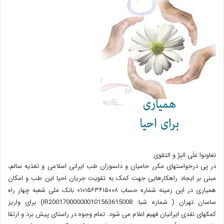
تعاونوا عَلَی البِرِّ و التقوی
در پی درخواستهای مکرر حامیان و دلسوزان طب ایرانی اسلامی و تغذیه سالم،
مبنی بر ایجاد راهکارهایی جهت کمک به تقویت جریان احیا این طب و امکان
همیاری در این زمینه شماره حساب ۰۱۰۱۵۶۳۶۱۵۰۰۸ بانک ملی شعبه چهار راه
ساسان تهران ( شماره شبا: IR200170000000101563615008) برای واریز
کمکهای نقدی ایرانیان فهیم اعلام می شود. تمام وجوه در راستای پیش برد و ارتقا