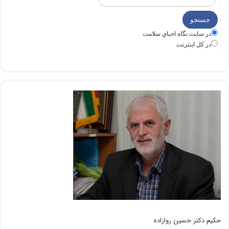
در سايت نگاه احياي سلامت
در كل اينترنت
حکیم دکتر حسین روازاده