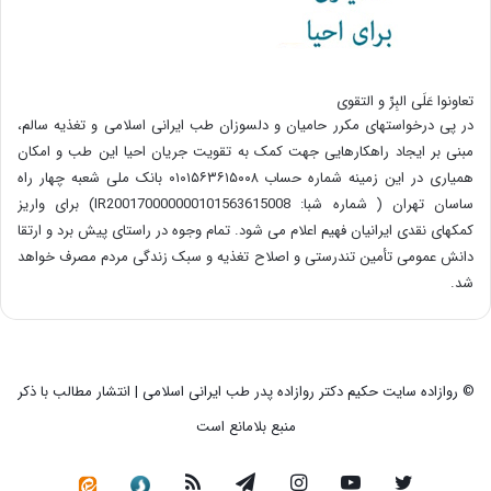
تعاونوا عَلَی البِرِّ و التقوی
در پی درخواستهای مکرر حامیان و دلسوزان طب ایرانی اسلامی و تغذیه سالم،
مبنی بر ایجاد راهکارهایی جهت کمک به تقویت جریان احیا این طب و امکان
همیاری در این زمینه شماره حساب ۰۱۰۱۵۶۳۶۱۵۰۰۸ بانک ملی شعبه چهار راه
ساسان تهران ( شماره شبا: IR200170000000101563615008) برای واریز
کمکهای نقدی ایرانیان فهیم اعلام می شود. تمام وجوه در راستای پیش برد و ارتقا
دانش عمومی تأمین تندرستی و اصلاح تغذیه و سبک زندگی مردم مصرف خواهد
شد.
© روازاده سایت حکیم دکتر روازاده پدر طب ایرانی اسلامی | انتشار مطالب با ذکر
منبع بلامانع است
توییتر
یوتیوب
اینستاگرام
تلگرام
خوراک
سروش
کانال