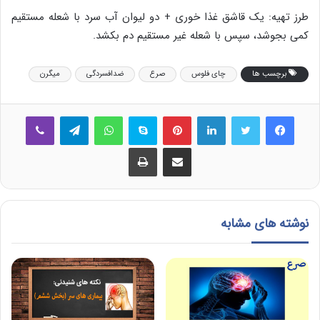
طرز تهیه: یک قاشق غذا خوری + دو لیوان آب سرد با شعله مستقیم
کمی بجوشد، سپس با شعله غیر مستقیم دم بکشد.
برچسب ها
چای فلوس
صرع
ضدافسردگی
میگرن
فیس بوک
توییتر
لینکدین
‫پین‌ترست
اسکایپ
واتس آپ
تلگرام
وایبر
اشتراک گذاری از طریق ایمیل
چاپ
نوشته های مشابه